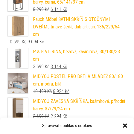
barvy, černá, 65/141/37 cm
Původní cena byla: 8 299 Kč.
Aktuální cena je: 6 141 Kč.
8 299
Kč
6 141
Kč
Rauch Möbel ŠATNÍ SKŘÍŇ S OTOČNÝMI
DVEŘMI, tmavě šedá, dub artisan, 136/229/54
cm
Původní cena byla: 10 699 Kč.
Aktuální cena je: 9 094 Kč.
10 699
Kč
9 094
Kč
P & B VITRÍNA, béžová, kašmírová, 30/130/33
cm
Původní cena byla: 3 699 Kč.
Aktuální cena je: 3 144 Kč.
3 699
Kč
3 144
Kč
MID.YOU POSTEL PRO DĚTI A MLÁDEŽ 80/180
cm, modrá, bílá
Původní cena byla: 10 499 Kč.
Aktuální cena je: 8 924 Kč.
10 499
Kč
8 924
Kč
MID.YOU ZÁVĚSNÁ SKŘÍŇKA, kašmírová, přírodní
barvy, 37/79/24 cm
Původní cena byla: 2 699 Kč.
Aktuální cena je: 2 294 Kč.
2 699
Kč
2 294
Kč
Spravovat souhlas s cookies
Sit & More ROHOVÁ SEDAČKA, textil, barvy
stříbra