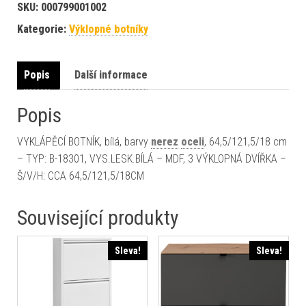
SKU:
000799001002
Kategorie:
Výklopné botníky
Popis
Další informace
Popis
VYKLÁPĚCÍ BOTNÍK, bílá, barvy
nerez
oceli
, 64,5/121,5/18 cm
– TYP: B-18301, VYS.LESK.BÍLÁ – MDF, 3 VÝKLOPNÁ DVÍŘKA –
Š/V/H: CCA 64,5/121,5/18CM
Související produkty
Sleva!
Sleva!