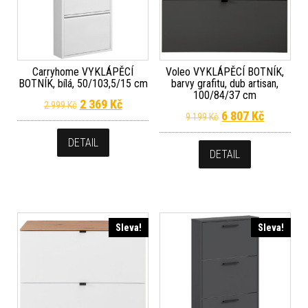
Carryhome VYKLÁPĚCÍ
Voleo VYKLÁPĚCÍ BOTNÍK,
BOTNÍK, bílá, 50/103,5/15 cm
barvy grafitu, dub artisan,
100/84/37 cm
Původní cena byla: 2 999 Kč.
Aktuální cena je: 2 369 Kč.
2 369
Kč
2 999
Kč
Původní cena byla
Aktuální 
6 807
Kč
9 199
Kč
DETAIL
DETAIL
Sleva!
Sleva!