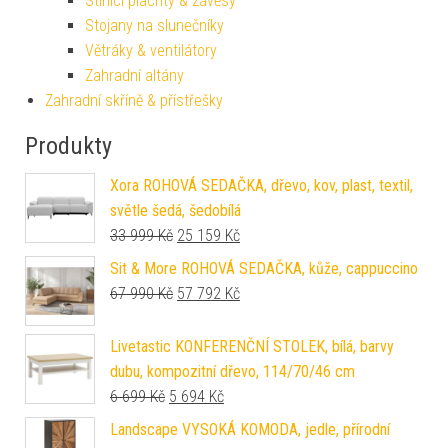
Stínicí plachty & závěsy
Stojany na slunečníky
Větráky & ventilátory
Zahradní altány
Zahradní skříně & přístřešky
Produkty
Xora ROHOVÁ SEDAČKA, dřevo, kov, plast, textil,
světle šedá, šedobílá
Původní cena byla: 33 999 Kč.
Aktuální cena je: 25 159 Kč.
33 999
Kč
25 159
Kč
Sit & More ROHOVÁ SEDAČKA, kůže, cappuccino
Původní cena byla: 67 990 Kč.
Aktuální cena je: 57 792 Kč.
67 990
Kč
57 792
Kč
Livetastic KONFERENČNÍ STOLEK, bílá, barvy
dubu, kompozitní dřevo, 114/70/46 cm
Původní cena byla: 6 699 Kč.
Aktuální cena je: 5 694 Kč.
6 699
Kč
5 694
Kč
Landscape VYSOKÁ KOMODA, jedle, přírodní