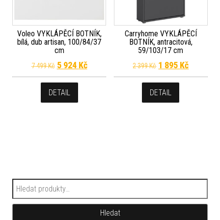
Voleo VYKLÁPĚCÍ BOTNÍK,
Carryhome VYKLÁPĚCÍ
bílá, dub artisan, 100/84/37
BOTNÍK, antracitová,
cm
59/103/17 cm
Původní cena byla: 7 499 Kč.
Aktuální cena je: 5 924 Kč.
Původní cena byla
Aktuální 
5 924
Kč
1 895
Kč
7 499
Kč
2 399
Kč
DETAIL
DETAIL
Hledat:
Hledat