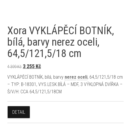
Xora VYKLÁPĚCÍ BOTNÍK,
bílá, barvy nerez oceli,
64,5/121,5/18 cm
Původní cena byla: 4 399 Kč.
Aktuální cena je: 3 255 Kč.
3 255
Kč
4 399
Kč
VYKLÁPĚCÍ BOTNÍK, bílá, barvy
nerez
oceli
, 64,5/121,5/18 cm
– TYP: B-18301, VYS.LESK.BÍLÁ – MDF, 3 VÝKLOPNÁ DVÍŘKA –
Š/V/H: CCA 64,5/121,5/18CM
DETAIL