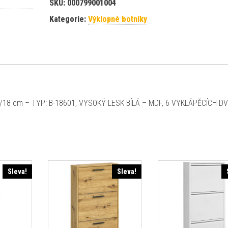
SKU:
000799001004
Kategorie:
Výklopné botníky
2/18 cm – TYP: B-18601, VYSOKÝ LESK BÍLÁ – MDF, 6 VYKLÁPĚCÍCH DV
Sleva!
Sleva!