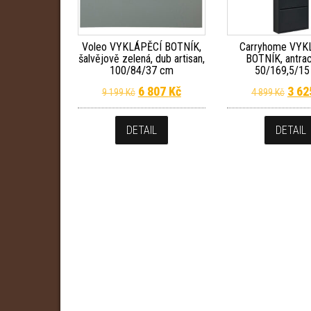
Voleo VYKLÁPĚCÍ BOTNÍK,
Carryhome VYK
šalvějově zelená, dub artisan,
BOTNÍK, antrac
100/84/37 cm
50/169,5/1
Původní cena byla: 9 199 Kč.
Aktuální cena je: 6 807 Kč.
Půvo
6 807
Kč
3 6
9 199
Kč
4 899
Kč
DETAIL
DETAIL