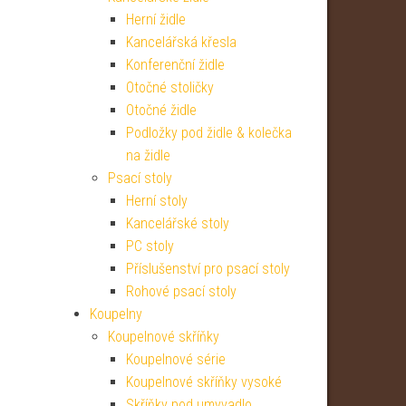
Herní židle
Kancelářská křesla
Konferenční židle
Otočné stoličky
Otočné židle
Podložky pod židle & kolečka
na židle
Psací stoly
Herní stoly
Kancelářské stoly
PC stoly
Příslušenství pro psací stoly
Rohové psací stoly
Koupelny
Koupelnové skříňky
Koupelnové série
Koupelnové skříňky vysoké
Skříňky pod umyvadlo