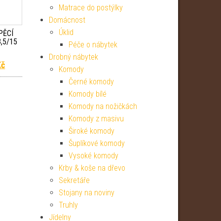
Matrace do postýlky
Domácnost
Úklid
PĚCÍ
3,5/15
Péče o nábytek
Drobný nábytek
 cena byla: 2 999 Kč.
Aktuální cena je: 2 369 Kč.
Kč
Komody
Černé komody
Komody bílé
Komody na nožičkách
Komody z masivu
Široké komody
Šuplíkové komody
Vysoké komody
Krby & koše na dřevo
Sekretáře
Stojany na noviny
Truhly
Jídelny