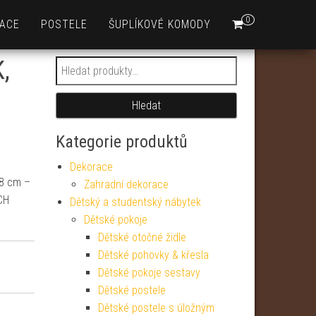
0
ACE
POSTELE
ŠUPLÍKOVÉ KOMODY
,
Hledat:
Hledat
Kategorie produktů
Dekorace
18 cm –
Zahradní dekorace
CH
Dětský a studentský nábytek
Dětské pokoje
Dětské otočné židle
Dětské pohovky & křesla
Dětské pokoje sestavy
Dětské postele
Dětské postele s úložným