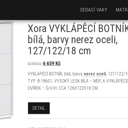
SEDACÍ VAKY
MATR
Xora VYKLÁPĚCÍ BOTNÍK
bílá, barvy nerez oceli,
127/122/18 cm
Původní cena byla: 8 999 Kč.
Aktuální cena je: 6 659 Kč.
6 659
Kč
8 999
Kč
VYKLÁPĚCÍ BOTNÍK, bílá, barvy
nerez
oceli
, 127/122/
TYP: B-18601, VYSOKÝ LESK BÍLÁ – MDF, 6 VYKLÁPĚCÍ
DVÍŘEK – Š/V/H: CCA 126X122X18 CM
DETAIL