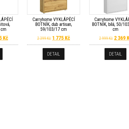
LÁPĚCÍ
Carryhome VYKLÁPĚCÍ
Carryhome VYKLÁ
itová,
BOTNÍK, dub artisan,
BOTNÍK, bílá, 50/10
5 cm
59/103/17 cm
cm
dní cena byla: 4 899 Kč.
Aktuální cena je: 3 625 Kč.
Původní cena byla: 2 399 Kč.
Aktuální cena je: 1 775 Kč.
Původní
25
Kč
1 775
Kč
2 369
2 399
Kč
2 999
Kč
DETAIL
DETAIL