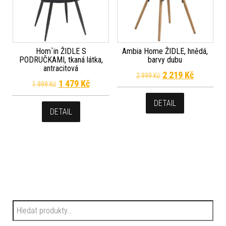
Hom`in ŽIDLE S
Ambia Home ŽIDLE, hnědá,
PODRUČKAMI, tkaná látka,
barvy dubu
antracitová
Původní cena byla
Aktuální 
2 219
Kč
2 999
Kč
Původní cena byla: 1 999 Kč.
Aktuální cena je: 1 479 Kč.
1 479
Kč
1 999
Kč
DETAIL
DETAIL
Hledat: