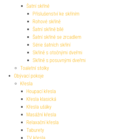
Šatní skříně
Příslušenství ke skříním
Rohové skříně
Šatní skříně bílé
Šatní skříně se zrcadlem
Série šatních skříní
Skříně s otočnými dveřmi
Skříně s posuvnými dveřmi
Toaletní stolky
Obývací pokoje
Křesla
Houpací křesla
Křesla klasická
Křesla ušáky
Masážní křesla
Relaxační křesla
Taburety
TV křesla