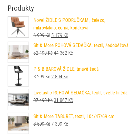
Produkty
Novel ŽIDLE S PODRUČKAMI, železo,
mikrovlákno, černá, koňaková
Původní cena byla: 6 999 Kč.
Aktuální cena je: 5 179 Kč.
6 999
Kč
5 179
Kč
Sit & More ROHOVÁ SEDAČKA, textil, šedobéžová
Původní cena byla: 52 190 Kč.
Aktuální cena je: 44 362 Kč.
52 190
Kč
44 362
Kč
P & B BAROVÁ ŽIDLE, tmavě šedá
Původní cena byla: 3 299 Kč.
Aktuální cena je: 2 804 Kč.
3 299
Kč
2 804
Kč
Livetastic ROHOVÁ SEDAČKA, textil, světle hnědá
Původní cena byla: 37 490 Kč.
Aktuální cena je: 31 867 Kč.
37 490
Kč
31 867
Kč
Sit & More TABURET, textil, 104/47/69 cm
Původní cena byla: 8 599 Kč.
Aktuální cena je: 7 309 Kč.
8 599
Kč
7 309
Kč