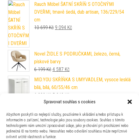
Rauch Möbel ŠATNÍ SKŘÍŇ S OTOČNÝMI
DVEŘMI, tmavě šedá, dub artisan, 136/229/54
cm
Původní cena byla: 10 699 Kč.
Aktuální cena je: 9 094 Kč.
10 699
Kč
9 094
Kč
Novel ŽIDLE S PODRUČKAMI, železo, černá,
pískové barvy
Původní cena byla: 6 199 Kč.
Aktuální cena je: 4 587 Kč.
6 199
Kč
4 587
Kč
MID.YOU SKŘÍŇKA S UMYVADLEM, vysoce lesklá
bílá, bílá, 60/55/46 cm
Původní cena byla: 6 999 Kč.
Aktuální cena je: 5 949 Kč.
6 999
Kč
5 949
Kč
Spravovat souhlas s cookies
Novel SEDACÍ LAVICE, šedá
Původní cena byla: 9 999 Kč.
Aktuální cena je: 7 399 Kč.
9 999
Kč
7 399
Kč
Abychom poskytli co nejlepší služby, používáme k ukládání a/nebo přístupu k
informacím o zařízení, technologie jako jsou soubory cookies. Souhlas s těmito
technologiemi nám umožní zpracovávat údaje, jako je chování při procházení nebo
Hom`in RÁM POSTELE, 120/200 cm
jedinečná ID na tomto webu. Nesouhlas nebo odvolání souhlasu může nepříznivě
Původní cena byla: 6 699 Kč.
Aktuální cena je: 4 957 Kč.
6 699
Kč
4 957
Kč
ovlivnit určité vlastnosti a funkce.