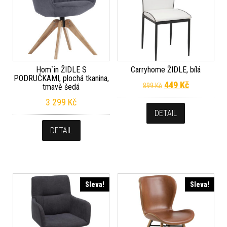
Hom`in ŽIDLE S
Carryhome ŽIDLE, bílá
PODRUČKAMI, plochá tkanina,
Původní cena byla
Aktuální c
449
Kč
899
Kč
tmavě šedá
3 299
Kč
DETAIL
DETAIL
Sleva!
Sleva!