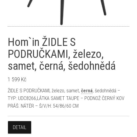
Hom`in ŽIDLE S
PODRUČKAMI, železo,
samet, černá, šedohnědá
1 599
Kč
ŽIDLE S PODRUČKAMI, železo, samet,
černá
, šedohnědá –
TYP: UDC8266,LÁTKA SAMET TAUPE – PODNOŽ ČERNÝ KOV
PRÁŠ. NÁTĚR – Š/V/H: 54/86/60 CM
DETAIL