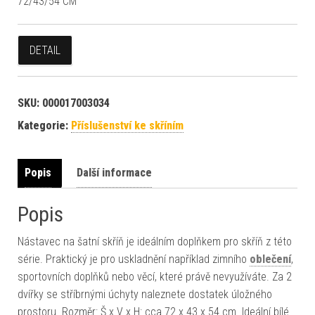
72/43/54 CM
DETAIL
SKU:
000017003034
Kategorie:
Příslušenství ke skříním
Popis
Další informace
Popis
Nástavec na šatní skříň je ideálním doplňkem pro skříň z této
série. Praktický je pro uskladnění například zimního
oblečení
,
sportovních doplňků nebo věcí, které právě nevyužíváte. Za 2
dvířky se stříbrnými úchyty naleznete dostatek úložného
prostoru. Rozměr: Š x V x H: cca 72 x 43 x 54 cm. Ideální bílé