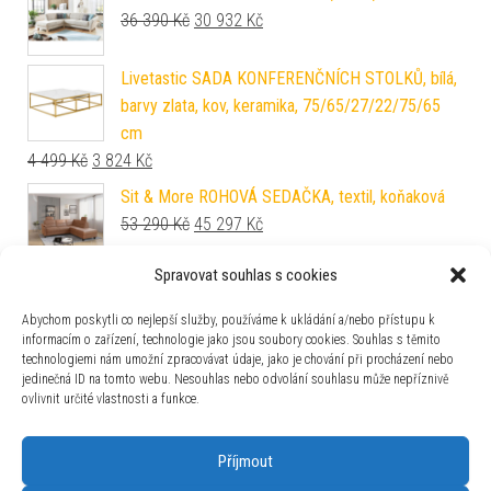
Původní cena byla: 36 390 Kč.
Aktuální cena je: 30 932 Kč.
36 390
Kč
30 932
Kč
Livetastic SADA KONFERENČNÍCH STOLKŮ, bílá,
barvy zlata, kov, keramika, 75/65/27/22/75/65
cm
Původní cena byla: 4 499 Kč.
Aktuální cena je: 3 824 Kč.
4 499
Kč
3 824
Kč
Sit & More ROHOVÁ SEDAČKA, textil, koňaková
Původní cena byla: 53 290 Kč.
Aktuální cena je: 45 297 Kč.
53 290
Kč
45 297
Kč
Spravovat souhlas s cookies
MID.YOU ROHOVÁ SEDAČKA, textil, béžová
Původní cena byla: 41 290 Kč.
Aktuální cena je: 35 097 Kč.
41 290
Kč
35 097
Kč
Abychom poskytli co nejlepší služby, používáme k ukládání a/nebo přístupu k
informacím o zařízení, technologie jako jsou soubory cookies. Souhlas s těmito
technologiemi nám umožní zpracovávat údaje, jako je chování při procházení nebo
Carryhome SKŘÍŇ S POSUVNÝMI DVEŘMI, bílá,
jedinečná ID na tomto webu. Nesouhlas nebo odvolání souhlasu může nepříznivě
barvy dubu, 120/190,5/61,2 cm
ovlivnit určité vlastnosti a funkce.
Původní cena byla: 6 399 Kč.
Aktuální cena je: 4 735 Kč.
6 399
Kč
4 735
Kč
Příjmout