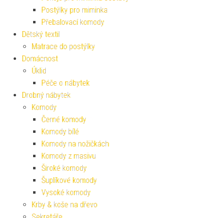
Postýlky pro miminka
Přebalovací komody
Dětský textil
Matrace do postýlky
Domácnost
Úklid
Péče o nábytek
Drobný nábytek
Komody
Černé komody
Komody bílé
Komody na nožičkách
Komody z masivu
Široké komody
Šuplíkové komody
Vysoké komody
Krby & koše na dřevo
Sekretáře