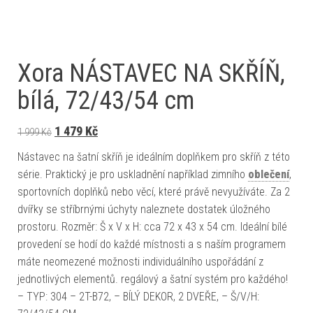
Xora NÁSTAVEC NA SKŘÍŇ,
bílá, 72/43/54 cm
Původní cena byla: 1 999 Kč.
Aktuální cena je: 1 479 Kč.
1 479
Kč
1 999
Kč
Nástavec na šatní skříň je ideálním doplňkem pro skříň z této
série. Praktický je pro uskladnění například zimního
oblečení
,
sportovních doplňků nebo věcí, které právě nevyužíváte. Za 2
dvířky se stříbrnými úchyty naleznete dostatek úložného
prostoru. Rozměr: Š x V x H: cca 72 x 43 x 54 cm. Ideální bílé
provedení se hodí do každé místnosti a s naším programem
máte neomezené možnosti individuálního uspořádání z
jednotlivých elementů. regálový a šatní systém pro každého!
– TYP: 304 – 2T-B72, – BÍLÝ DEKOR, 2 DVEŘE, – Š/V/H: