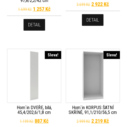
97,8/2,2/42 cm
Původní cena byla
Aktuální 
2 922
Kč
3 699
Kč
Původní cena byla: 1 699 Kč.
Aktuální cena je: 1 257 Kč.
1 257
Kč
1 699
Kč
DETAIL
DETAIL
Sleva!
Sleva!
Hom`in DVEŘE, bílá,
Hom`in KORPUS ŠATNÍ
45,4/202,6/1,8 cm
SKŘÍNĚ, 91,1/210/56,5 cm
Původní cena byla: 1 199 Kč.
Aktuální cena je: 887 Kč.
Původní cena byla
Aktuální 
887
Kč
2 219
Kč
1 199
Kč
2 999
Kč