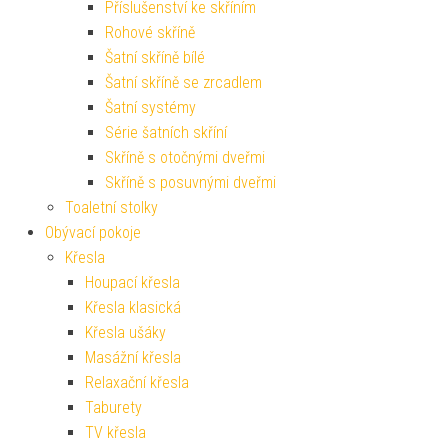
Příslušenství ke skříním
Rohové skříně
Šatní skříně bílé
Šatní skříně se zrcadlem
Šatní systémy
Série šatních skříní
Skříně s otočnými dveřmi
Skříně s posuvnými dveřmi
Toaletní stolky
Obývací pokoje
Křesla
Houpací křesla
Křesla klasická
Křesla ušáky
Masážní křesla
Relaxační křesla
Taburety
TV křesla