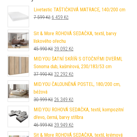
Livetastic TAŠTIČKOVÁ MATRACE, 140/200 cm
Původní cena byla: 7 599 Kč.
Aktuální cena je: 6 459 Kč.
7 599
Kč
6 459
Kč
Sit & More ROHOVÁ SEDAČKA, textil, barvy
lískového ořechu
Původní cena byla: 45 990 Kč.
Aktuální cena je: 39 092 Kč.
45 990
Kč
39 092
Kč
MID.YOU ŠATNÍ SKŘÍŇ S OTOČNÝMI DVEŘMI,
Sonoma dub, kašmírová, 230/183/53 cm
Původní cena byla: 37 990 Kč.
Aktuální cena je: 32 292 Kč.
37 990
Kč
32 292
Kč
MID.YOU ČALOUNĚNÁ POSTEL, 180/200 cm,
béžová
Původní cena byla: 30 999 Kč.
Aktuální cena je: 26 349 Kč.
30 999
Kč
26 349
Kč
MID.YOU ROHOVÁ SEDAČKA, textil, kompozitní
dřevo, černá, barvy stříbra
Původní cena byla: 46 999 Kč.
Aktuální cena je: 39 949 Kč.
46 999
Kč
39 949
Kč
Sit & More ROHOVÁ SEDAČKA, textil, krémová