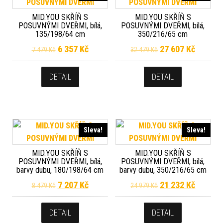
MID.YOU SKŘÍŇ S
MID.YOU SKŘÍŇ S
POSUVNÝMI DVEŘMI, bílá,
POSUVNÝMI DVEŘMI, bílá,
135/198/64 cm
350/216/65 cm
Původní cena byla: 7 479 Kč.
Aktuální cena je: 6 357 Kč.
Původní cena byla
Aktuální
6 357
Kč
27 607
Kč
7 479
Kč
32 479
Kč
DETAIL
DETAIL
Sleva!
Sleva!
MID.YOU SKŘÍŇ S
MID.YOU SKŘÍŇ S
POSUVNÝMI DVEŘMI, bílá,
POSUVNÝMI DVEŘMI, bílá,
barvy dubu, 180/198/64 cm
barvy dubu, 350/216/65 cm
Původní cena byla: 8 479 Kč.
Aktuální cena je: 7 207 Kč.
Původní cena byla
Aktuální
7 207
Kč
21 232
Kč
8 479
Kč
24 979
Kč
DETAIL
DETAIL