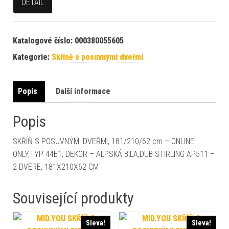
DETAIL
Katalogové číslo:
000380055605
Kategorie:
Skříně s posuvnými dveřmi
Popis
Další informace
Popis
SKŘÍŇ S POSUVNÝMI DVEŘMI, 181/210/62 cm – ONLINE
ONLY,TYP 44E1, DEKOR – ALPSKÁ BILA,DUB STIRLING AP511 –
2 DVERE, 181X210X62 CM
Související produkty
Sleva!
Sleva!