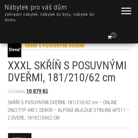
Nábytek pro váš dům
zahradní nábytek, nábytek do bytu, nábytek do
domu
0
Sleva!
XXXL SKŘÍŇ S POSUVNÝMI
DVEŘMI, 181/210/62 cm
Původní cena byla: 12 799 Kč.
Aktuální cena je: 10 879 Kč.
10 879
Kč
12 799
Kč
SKŘÍŇ S POSUVNÝMI DVEŘMI, 181/210/62 cm – ONLINE
ONLY,TYP 44E1, DEKOR – ALPSKÁ BILA,DUB STIRLING AP511 –
2 DVERE, 181X210X62 CM