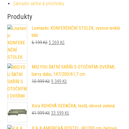
Zahradní skříně & přístřešky
Produkty
Livetastic KONFERENČNÍ STOLEK, vysoce lesklá
bílá
Původní cena byla: 6 199 Kč.
Aktuální cena je: 5 269 Kč.
6 199
Kč
5 269
Kč
MID.YOU ŠATNÍ SKŘÍŇ S OTOČNÝMI DVEŘMI,
barvy dubu, 147/200/61,7 cm
Původní cena byla: 10 999 Kč.
Aktuální cena je: 9 349 Kč.
10 999
Kč
9 349
Kč
Xora ROHOVÁ SEDAČKA, textil, olivově zelená
Původní cena byla: 41 999 Kč.
Aktuální cena je: 33 599 Kč.
41 999
Kč
33 599
Kč
P & B AMERICKÁ POSTEL, 90/200 cm, béžová