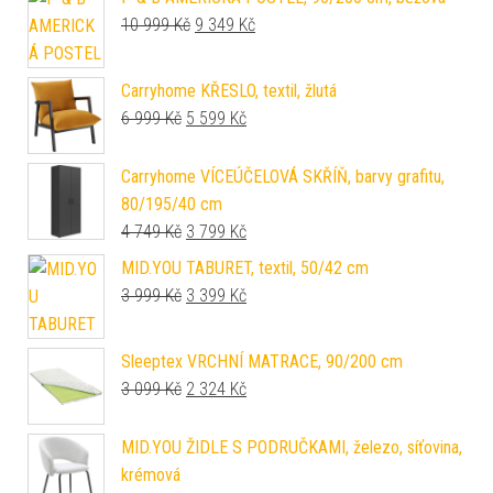
Původní cena byla: 10 999 Kč.
Aktuální cena je: 9 349 Kč.
10 999
Kč
9 349
Kč
Carryhome KŘESLO, textil, žlutá
Původní cena byla: 6 999 Kč.
Aktuální cena je: 5 599 Kč.
6 999
Kč
5 599
Kč
Carryhome VÍCEÚČELOVÁ SKŘÍŇ, barvy grafitu,
80/195/40 cm
Původní cena byla: 4 749 Kč.
Aktuální cena je: 3 799 Kč.
4 749
Kč
3 799
Kč
MID.YOU TABURET, textil, 50/42 cm
Původní cena byla: 3 999 Kč.
Aktuální cena je: 3 399 Kč.
3 999
Kč
3 399
Kč
Sleeptex VRCHNÍ MATRACE, 90/200 cm
Původní cena byla: 3 099 Kč.
Aktuální cena je: 2 324 Kč.
3 099
Kč
2 324
Kč
MID.YOU ŽIDLE S PODRUČKAMI, železo, síťovina,
krémová