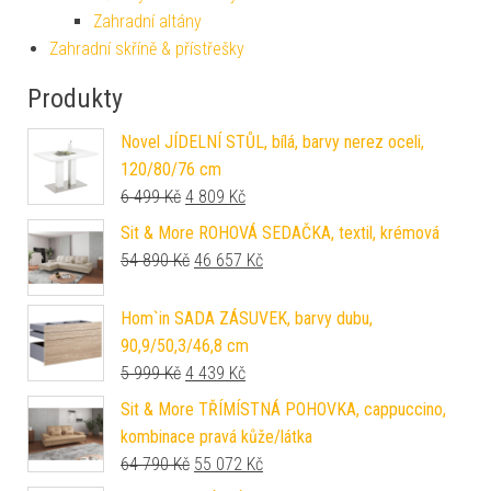
Zahradní altány
Zahradní skříně & přístřešky
Produkty
Novel JÍDELNÍ STŮL, bílá, barvy nerez oceli,
120/80/76 cm
Původní cena byla: 6 499 Kč.
Aktuální cena je: 4 809 Kč.
6 499
Kč
4 809
Kč
Sit & More ROHOVÁ SEDAČKA, textil, krémová
Původní cena byla: 54 890 Kč.
Aktuální cena je: 46 657 Kč.
54 890
Kč
46 657
Kč
Hom`in SADA ZÁSUVEK, barvy dubu,
90,9/50,3/46,8 cm
Původní cena byla: 5 999 Kč.
Aktuální cena je: 4 439 Kč.
5 999
Kč
4 439
Kč
Sit & More TŘÍMÍSTNÁ POHOVKA, cappuccino,
kombinace pravá kůže/látka
Původní cena byla: 64 790 Kč.
Aktuální cena je: 55 072 Kč.
64 790
Kč
55 072
Kč