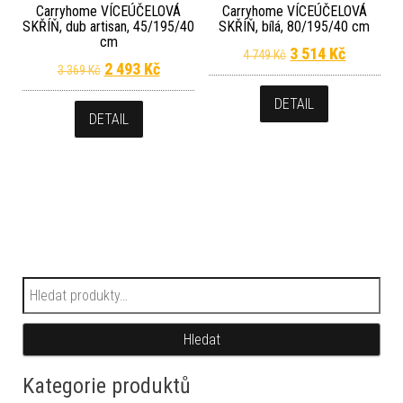
Carryhome VÍCEÚČELOVÁ
Carryhome VÍCEÚČELOVÁ
SKŘÍŇ, dub artisan, 45/195/40
SKŘÍŇ, bílá, 80/195/40 cm
cm
Původní cena byla
Aktuální 
3 514
Kč
4 749
Kč
Původní cena byla: 3 369 Kč.
Aktuální cena je: 2 493 Kč.
2 493
Kč
3 369
Kč
DETAIL
DETAIL
Hledat:
Hledat
Kategorie produktů