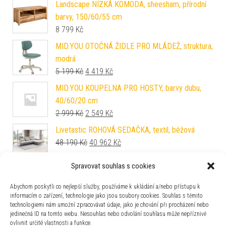
Landscape NÍZKÁ KOMODA, sheesham, přírodní
barvy, 150/60/55 cm
8 799
Kč
MID.YOU OTOČNÁ ŽIDLE PRO MLÁDEŽ, struktura,
modrá
Původní cena byla: 5 199 Kč.
Aktuální cena je: 4 419 Kč.
5 199
Kč
4 419
Kč
MID.YOU KOUPELNA PRO HOSTY, barvy dubu,
40/60/20 cm
Původní cena byla: 2 999 Kč.
Aktuální cena je: 2 549 Kč.
2 999
Kč
2 549
Kč
Livetastic ROHOVÁ SEDAČKA, textil, béžová
Původní cena byla: 48 190 Kč.
Aktuální cena je: 40 962 Kč.
48 190
Kč
40 962
Kč
Spravovat souhlas s cookies
MID.YOU ROZKLÁDACÍ POHOVKA, textil,
antracitová
Abychom poskytli co nejlepší služby, používáme k ukládání a/nebo přístupu k
Původní cena byla: 7 799 Kč.
Aktuální cena je: 6 629 Kč.
7 799
Kč
6 629
Kč
informacím o zařízení, technologie jako jsou soubory cookies. Souhlas s těmito
technologiemi nám umožní zpracovávat údaje, jako je chování při procházení nebo
Boxxx KRABICE NA BOTY, 33,5/14,3/23,2 cm
jedinečná ID na tomto webu. Nesouhlas nebo odvolání souhlasu může nepříznivě
Původní cena byla: 2 399 Kč.
Aktuální cena je: 2 039 Kč.
2 399
Kč
2 039
Kč
ovlivnit určité vlastnosti a funkce.