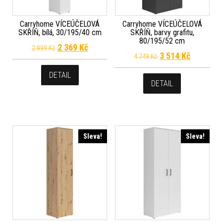
Carryhome VÍCEÚČELOVÁ
Carryhome VÍCEÚČELOVÁ
SKŘÍŇ, bílá, 30/195/40 cm
SKŘÍŇ, barvy grafitu,
80/195/52 cm
Původní cena byla: 2 999 Kč.
Aktuální cena je: 2 369 Kč.
2 369
Kč
2 999
Kč
Původní cena byla
Aktuální 
3 514
Kč
4 749
Kč
DETAIL
DETAIL
Sleva!
Sleva!