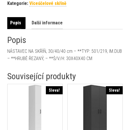
Kategorie:
Víceúčelové skříně
Popis
Další informace
Popis
NÁSTAVEC NA SKŘÍŇ, 30/40/40 cm – **TYP: 501/219, IM.DUB
– **HRUBĚ ŘEZANÝ, – **Š/V/H: 30X40X40 CM
Související produkty
Sleva!
Sleva!