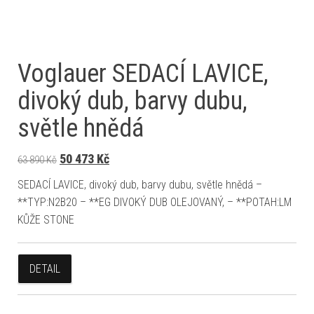
Voglauer SEDACÍ LAVICE,
divoký dub, barvy dubu,
světle hnědá
Původní cena byla: 63 890 Kč.
Aktuální cena je: 50 473 Kč.
50 473
Kč
63 890
Kč
SEDACÍ LAVICE, divoký dub, barvy dubu, světle hnědá –
**TYP:N2B20 – **EG DIVOKÝ DUB OLEJOVANÝ, – **POTAH:LM
KŮŽE STONE
DETAIL