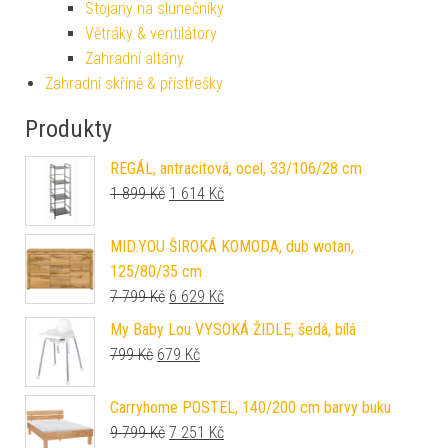
Stojany na slunečníky
Větráky & ventilátory
Zahradní altány
Zahradní skříně & přístřešky
Produkty
REGÁL, antracitová, ocel, 33/106/28 cm
Původní cena byla: 1 899 Kč.
Aktuální cena je: 1 614 Kč.
1 899
Kč
1 614
Kč
MID.YOU ŠIROKÁ KOMODA, dub wotan,
125/80/35 cm
Původní cena byla: 7 799 Kč.
Aktuální cena je: 6 629 Kč.
7 799
Kč
6 629
Kč
My Baby Lou VYSOKÁ ŽIDLE, šedá, bílá
Původní cena byla: 799 Kč.
Aktuální cena je: 679 Kč.
799
Kč
679
Kč
Carryhome POSTEL, 140/200 cm barvy buku
Původní cena byla: 9 799 Kč.
Aktuální cena je: 7 251 Kč.
9 799
Kč
7 251
Kč