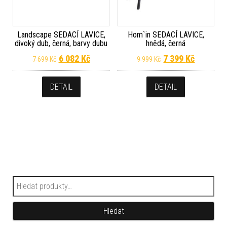
Landscape SEDACÍ LAVICE,
Hom`in SEDACÍ LAVICE,
divoký dub, černá, barvy dubu
hnědá, černá
Původní cena byla: 7 699 Kč.
Aktuální cena je: 6 082 Kč.
Původní cena byla
Aktuální 
6 082
Kč
7 399
Kč
7 699
Kč
9 999
Kč
DETAIL
DETAIL
Hledat:
Hledat