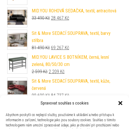
MID.YOU ROHOVÁ SEDAČKA, textil, antracitová
Původní cena byla: 33 490 Kč.
Aktuální cena je: 28 467 Kč.
33 490
Kč
28 467
Kč
Sit & More SEDACÍ SOUPRAVA, textil, barvy
stříbra
Původní cena byla: 81 490 Kč.
Aktuální cena je: 69 267 Kč.
81 490
Kč
69 267
Kč
MID.YOU LAVICE S BOTNÍKEM, černá, lesní
zelená, 80/50/30 cm
Původní cena byla: 2 599 Kč.
Aktuální cena je: 2 209 Kč.
2 599
Kč
2 209
Kč
Sit & More SEDACÍ SOUPRAVA, textil, kůže,
červená
Původní cena byla: 99 690 Kč.
Aktuální cena je: 84 737 Kč.
99 690
Kč
84 737
Kč
Spravovat souhlas s cookies
Carryhome KOMODA, barvy grafitu, 45/115/40
cm
Abychom poskytli co nejlepší služby, používáme k ukládání a/nebo přístupu k
Původní cena byla: 3 999 Kč.
Aktuální cena je: 2 959 Kč.
3 999
Kč
2 959
Kč
informacím o zařízení, technologie jako jsou soubory cookies. Souhlas s těmito
technologiemi nám umožní zpracovávat údaje, jako je chování při procházení nebo
NÁSTĚNNÁ ŠATNA, 15/60/8 cm