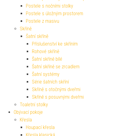
Postele s nočními stolky
Postele s úložným prostorem
Postele z masivu
Skříně
Šatní skříně
Příslušenství ke skříním
Rohové skříně
Šatní skříně bílé
Šatní skříně se zrcadlem
Šatní systémy
Série šatních skříní
Skříně s otočnými dveřmi
Skříně s posuvnými dveřmi
Toaletní stolky
Obývací pokoje
Křesla
Houpací křesla
Křesla klasická