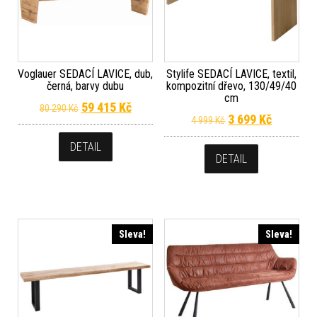
Voglauer SEDACÍ LAVICE, dub,
Stylife SEDACÍ LAVICE, textil,
černá, barvy dubu
kompozitní dřevo, 130/49/40
cm
Původní cena byla: 80 290 Kč.
Aktuální cena je: 59 415 Kč.
59 415
Kč
80 290
Kč
Původní cena byla
Aktuální 
3 699
Kč
4 999
Kč
DETAIL
DETAIL
Sleva!
Sleva!