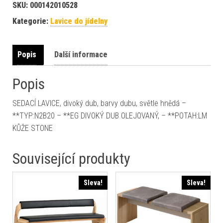
SKU:
000142010528
Kategorie:
Lavice do jídelny
Popis
Další informace
Popis
SEDACÍ LAVICE, divoký dub, barvy dubu, světle hnědá –
**TYP:N2B20 – **EG DIVOKÝ DUB OLEJOVANÝ, – **POTAH:LM
KŮŽE STONE
Související produkty
Sleva!
Sleva!