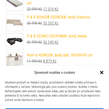
cm
Původní cena byla: 22 999 Kč.
Aktuální cena je: 17 019 Kč.
22 999
Kč
17 019
Kč
P & B ROHOVÁ SEDAČKA, textil, krémová
Původní cena byla: 35 990 Kč.
Aktuální cena je: 30 592 Kč.
35 990
Kč
30 592
Kč
P & B SEDACÍ SOUPRAVA, textil, hnědá
Původní cena byla: 42 999 Kč.
Aktuální cena je: 36 549 Kč.
42 999
Kč
36 549
Kč
Hom`in KOMODA, šedá, bílá, 160/89/43 cm
Původní cena byla: 11 999 Kč.
Aktuální cena je: 8 879 Kč.
11 999
Kč
8 879
Kč
Spravovat souhlas s cookies
Linea Natura POSTEL, 160/200 cm, barvy buku
Původní cena byla: 14 999 Kč.
Aktuální cena je: 11 099 Kč.
14 999
Kč
11 099
Kč
Abychom poskytli co nejlepší služby, používáme k ukládání a/nebo přístupu k
informacím o zařízení, technologie jako jsou soubory cookies. Souhlas s těmito
technologiemi nám umožní zpracovávat údaje, jako je chování při procházení nebo
Hom`in KOMODA POD TELEVIZI, bílá, barvy dubu,
jedinečná ID na tomto webu. Nesouhlas nebo odvolání souhlasu může nepříznivě
130/48/50 cm
ovlivnit určité vlastnosti a funkce.
Původní cena byla: 5 299 Kč.
Aktuální cena je: 3 921 Kč.
5 299
Kč
3 921
Kč