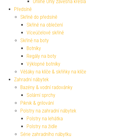
Online Only závěsná křesla
Předsíně
Skříně do předsíně
Skříně na oblečení
Víceúčelové skříně
Skříně na boty
Botníky
Regály na boty
Výklopné botníky
Věšáky na klíče & skříňky na klíče
Zahradní nábytek
Bazény & vodní radovánky
Solární sprchy
Piknik & grilování
Polstry na zahradní nábytek
Polstry na lehátka
Polstry na židle
Série zahradního nábytku