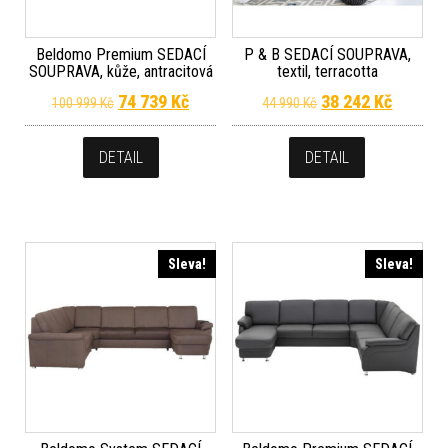
Beldomo Premium SEDACÍ
P & B SEDACÍ SOUPRAVA,
SOUPRAVA, kůže, antracitová
textil, terracotta
Původní cena byla: 100 999 Kč.
Aktuální cena je: 74 739 Kč.
Původní cena byla
Aktuální
74 739
Kč
38 242
Kč
100 999
Kč
44 990
Kč
DETAIL
DETAIL
Sleva!
Sleva!