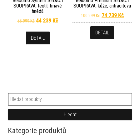
Beldomo System SEDACÍ
Beldomo Premium SEDACÍ
SOUPRAVA, textil, tmavě
SOUPRAVA, kůže, antracitová
hnědá
Původní cena byl
Aktuáln
74 739
Kč
100 999
Kč
Původní cena byla: 55 999 Kč.
Aktuální cena je: 44 239 Kč.
44 239
Kč
55 999
Kč
DETAIL
DETAIL
Hledat:
Hledat
Kategorie produktů