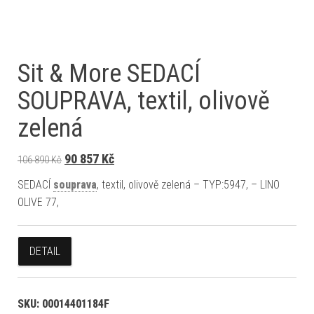
Sit & More SEDACÍ
SOUPRAVA, textil, olivově
zelená
Původní cena byla: 106 890 Kč.
Aktuální cena je: 90 857 Kč.
90 857
Kč
106 890
Kč
SEDACÍ
souprava
, textil, olivově zelená – TYP:5947, – LINO
OLIVE 77,
DETAIL
SKU:
00014401184F