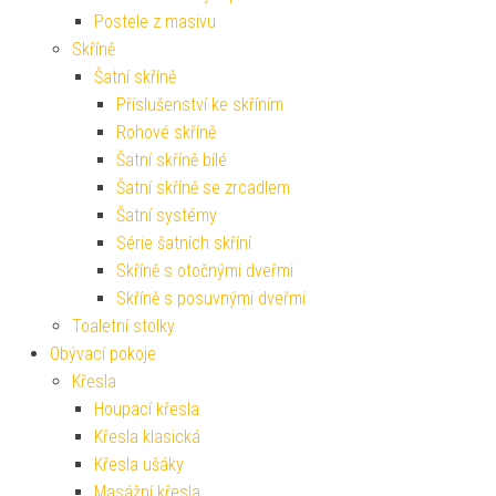
Postele z masivu
Skříně
Šatní skříně
Příslušenství ke skříním
Rohové skříně
Šatní skříně bílé
Šatní skříně se zrcadlem
Šatní systémy
Série šatních skříní
Skříně s otočnými dveřmi
Skříně s posuvnými dveřmi
Toaletní stolky
Obývací pokoje
Křesla
Houpací křesla
Křesla klasická
Křesla ušáky
Masážní křesla