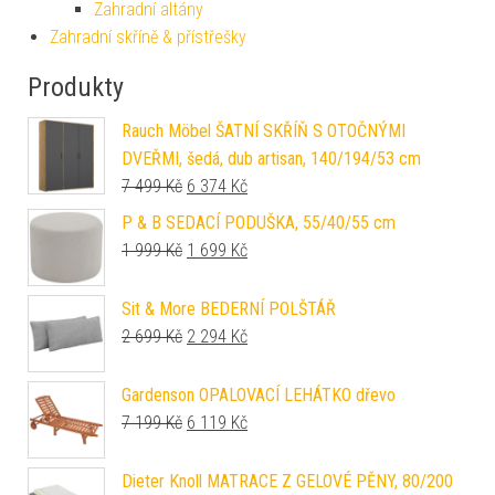
Zahradní altány
Zahradní skříně & přístřešky
Produkty
Rauch Möbel ŠATNÍ SKŘÍŇ S OTOČNÝMI
DVEŘMI, šedá, dub artisan, 140/194/53 cm
Původní cena byla: 7 499 Kč.
Aktuální cena je: 6 374 Kč.
7 499
Kč
6 374
Kč
P & B SEDACÍ PODUŠKA, 55/40/55 cm
Původní cena byla: 1 999 Kč.
Aktuální cena je: 1 699 Kč.
1 999
Kč
1 699
Kč
Sit & More BEDERNÍ POLŠTÁŘ
Původní cena byla: 2 699 Kč.
Aktuální cena je: 2 294 Kč.
2 699
Kč
2 294
Kč
Gardenson OPALOVACÍ LEHÁTKO dřevo
Původní cena byla: 7 199 Kč.
Aktuální cena je: 6 119 Kč.
7 199
Kč
6 119
Kč
Dieter Knoll MATRACE Z GELOVÉ PĚNY, 80/200