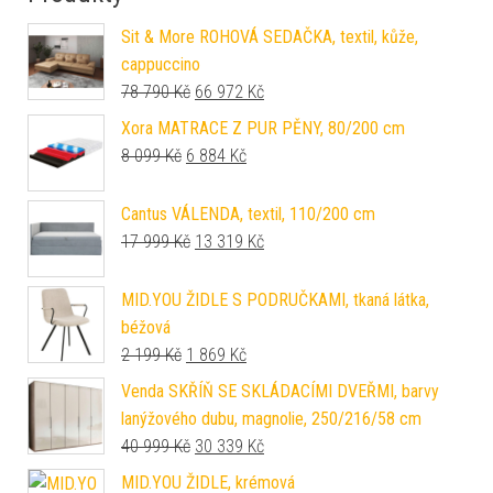
Sit & More ROHOVÁ SEDAČKA, textil, kůže,
cappuccino
Původní cena byla: 78 790 Kč.
Aktuální cena je: 66 972 Kč.
78 790
Kč
66 972
Kč
Xora MATRACE Z PUR PĚNY, 80/200 cm
Původní cena byla: 8 099 Kč.
Aktuální cena je: 6 884 Kč.
8 099
Kč
6 884
Kč
Cantus VÁLENDA, textil, 110/200 cm
Původní cena byla: 17 999 Kč.
Aktuální cena je: 13 319 Kč.
17 999
Kč
13 319
Kč
MID.YOU ŽIDLE S PODRUČKAMI, tkaná látka,
béžová
Původní cena byla: 2 199 Kč.
Aktuální cena je: 1 869 Kč.
2 199
Kč
1 869
Kč
Venda SKŘÍŇ SE SKLÁDACÍMI DVEŘMI, barvy
lanýžového dubu, magnolie, 250/216/58 cm
Původní cena byla: 40 999 Kč.
Aktuální cena je: 30 339 Kč.
40 999
Kč
30 339
Kč
MID.YOU ŽIDLE, krémová