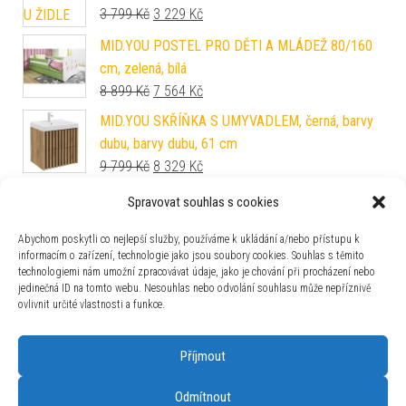
Původní cena byla: 3 799 Kč.
Aktuální cena je: 3 229 Kč.
3 799
Kč
3 229
Kč
MID.YOU POSTEL PRO DĚTI A MLÁDEŽ 80/160
cm, zelená, bílá
Původní cena byla: 8 899 Kč.
Aktuální cena je: 7 564 Kč.
8 899
Kč
7 564
Kč
MID.YOU SKŘÍŇKA S UMYVADLEM, černá, barvy
dubu, barvy dubu, 61 cm
Původní cena byla: 9 799 Kč.
Aktuální cena je: 8 329 Kč.
9 799
Kč
8 329
Kč
MID.YOU SADA ŽIDLÍ S PODRUČKAMI 2 kusy
Spravovat souhlas s cookies
Původní cena byla: 6 999 Kč.
Aktuální cena je: 5 949 Kč.
6 999
Kč
5 949
Kč
Abychom poskytli co nejlepší služby, používáme k ukládání a/nebo přístupu k
informacím o zařízení, technologie jako jsou soubory cookies. Souhlas s těmito
technologiemi nám umožní zpracovávat údaje, jako je chování při procházení nebo
jedinečná ID na tomto webu. Nesouhlas nebo odvolání souhlasu může nepříznivě
ovlivnit určité vlastnosti a funkce.
MID.YOU ROHOVÁ SEDAČKA, textil, tmavě zelená
Příjmout
Původní cena byla: 32 890 Kč.
Aktuální cena je: 27 957 Kč.
32 890
Kč
27 957
Kč
Odmítnout