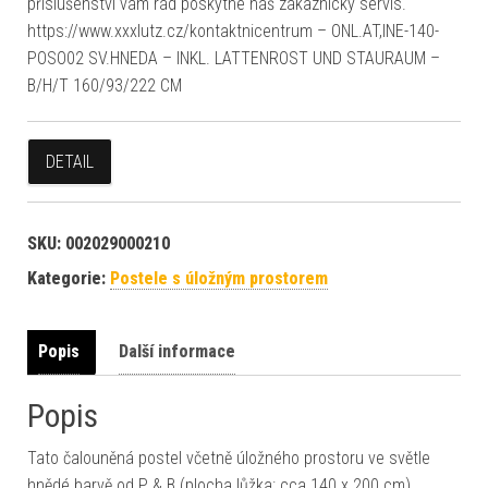
příslušenství vám rád poskytne náš zákaznický servis.
https://www.xxxlutz.cz/kontaktnicentrum – ONL.AT,INE-140-
POSO02 SV.HNEDA – INKL. LATTENROST UND STAURAUM –
B/H/T 160/93/222 CM
DETAIL
SKU:
002029000210
Kategorie:
Postele s úložným prostorem
Popis
Další informace
Popis
Tato čalouněná postel včetně úložného prostoru ve světle
hnědé barvě od P & B (plocha lůžka: cca 140 x 200 cm)