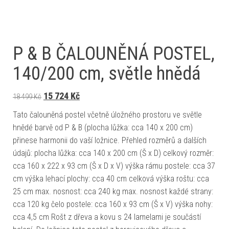
P & B ČALOUNĚNÁ POSTEL,
140/200 cm, světle hnědá
Původní cena byla: 18 499 Kč.
Aktuální cena je: 15 724 Kč.
15 724
Kč
18 499
Kč
Tato čalouněná postel včetně úložného prostoru ve světle
hnědé barvě od P & B (plocha lůžka: cca 140 x 200 cm)
přinese harmonii do vaší ložnice. Přehled rozměrů a dalších
údajů: plocha lůžka: cca 140 x 200 cm (Š x D) celkový rozměr:
cca 160 x 222 x 93 cm (Š x D x V) výška rámu postele: cca 37
cm výška lehací plochy: cca 40 cm celková výška roštu: cca
25 cm max. nosnost: cca 240 kg max. nosnost každé strany:
cca 120 kg čelo postele: cca 160 x 93 cm (Š x V) výška nohy:
cca 4,5 cm Rošt z dřeva a kovu s 24 lamelami je součástí