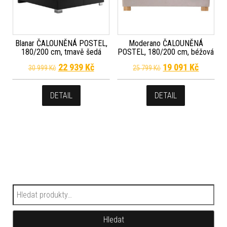
Blanar ČALOUNĚNÁ POSTEL,
Moderano ČALOUNĚNÁ
180/200 cm, tmavě šedá
POSTEL, 180/200 cm, béžová
Původní cena byla: 30 999 Kč.
Aktuální cena je: 22 939 Kč.
Původní cena byla
Aktuální
22 939
Kč
19 091
Kč
30 999
Kč
25 799
Kč
DETAIL
DETAIL
Hledat:
Hledat