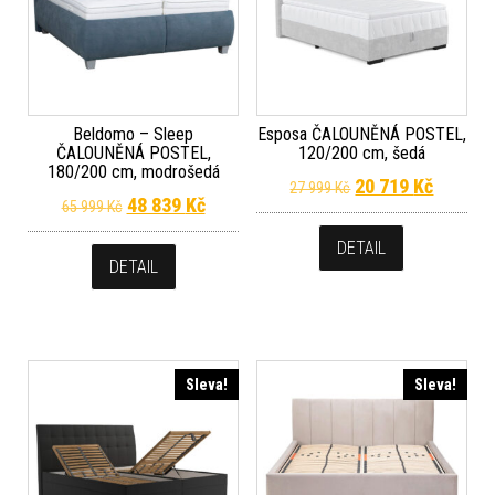
Beldomo – Sleep
Esposa ČALOUNĚNÁ POSTEL,
ČALOUNĚNÁ POSTEL,
120/200 cm, šedá
180/200 cm, modrošedá
Původní cena byla
Aktuální
20 719
Kč
27 999
Kč
Původní cena byla: 65 999 Kč.
Aktuální cena je: 48 839 Kč.
48 839
Kč
65 999
Kč
DETAIL
DETAIL
Sleva!
Sleva!