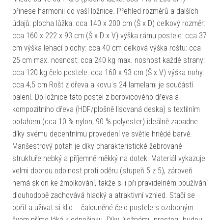
přinese harmonii do vaší ložnice. Přehled rozměrů a dalších
údajů: plocha lůžka: cca 140 x 200 cm (Š x D) celkový rozměr:
cca 160 x 222 x 93 cm (Š x D x V) výška rámu postele: cca 37
cm výška lehací plochy: cca 40 cm celková výška roštu: cca
25 cm max. nosnost: cca 240 kg max. nosnost každé strany:
cca 120 kg čelo postele: cca 160 x 93 cm (Š x V) výška nohy:
cca 4,5 cm Rošt z dřeva a kovu s 24 lamelami je součástí
balení. Do ložnice tato postel z borovicového dřeva a
kompozitního dřeva (HDF/plošně lisovaná deska) s textilním
potahem (cca 10 % nylon, 90 % polyester) ideálně zapadne
díky svému decentnímu provedení ve světle hnědé barvě.
Manšestrový potah je díky charakteristické žebrované
struktuře hebký a příjemně měkký na dotek. Materiál vykazuje
velmi dobrou odolnost proti oděru (stupeň 5 z 5), zároveň
nemá sklon ke žmolkování, takže si i při pravidelném používání
dlouhodobě zachovává hladký a atraktivní vzhled. Stačí se
opřít a užívat si klid – čalouněné čelo postele s ozdobným
švem přímo láká k odpočinku. Díky úložnému prostoru budou