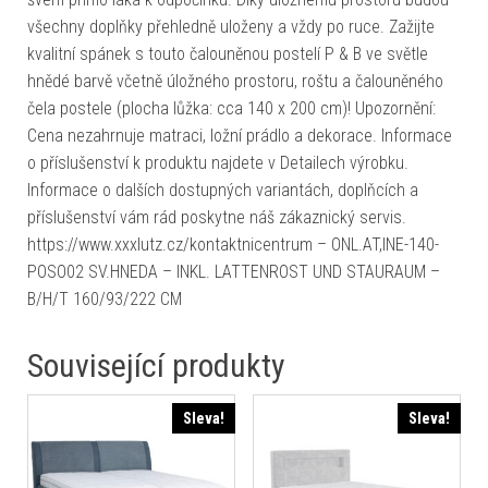
všechny doplňky přehledně uloženy a vždy po ruce. Zažijte
kvalitní spánek s touto čalouněnou postelí P & B ve světle
hnědé barvě včetně úložného prostoru, roštu a čalouněného
čela postele (plocha lůžka: cca 140 x 200 cm)! Upozornění:
Cena nezahrnuje matraci, ložní prádlo a dekorace. Informace
o příslušenství k produktu najdete v Detailech výrobku.
Informace o dalších dostupných variantách, doplňcích a
příslušenství vám rád poskytne náš zákaznický servis.
https://www.xxxlutz.cz/kontaktnicentrum – ONL.AT,INE-140-
POSO02 SV.HNEDA – INKL. LATTENROST UND STAURAUM –
B/H/T 160/93/222 CM
Související produkty
Sleva!
Sleva!