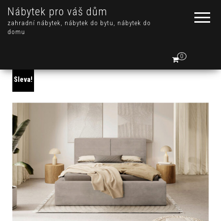
Nábytek pro váš dům
zahradní nábytek, nábytek do bytu, nábytek do
domu
0
Sleva!