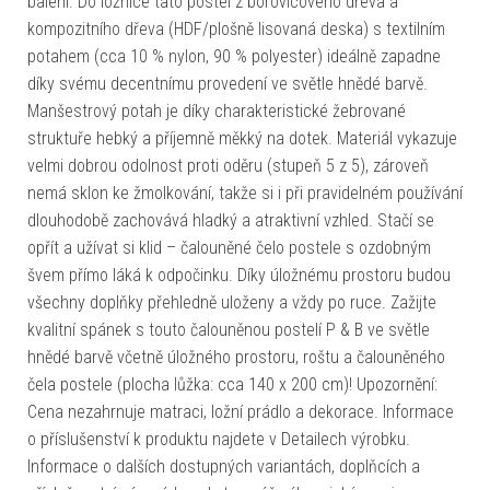
balení. Do ložnice tato postel z borovicového dřeva a
kompozitního dřeva (HDF/plošně lisovaná deska) s textilním
potahem (cca 10 % nylon, 90 % polyester) ideálně zapadne
díky svému decentnímu provedení ve světle hnědé barvě.
Manšestrový potah je díky charakteristické žebrované
struktuře hebký a příjemně měkký na dotek. Materiál vykazuje
velmi dobrou odolnost proti oděru (stupeň 5 z 5), zároveň
nemá sklon ke žmolkování, takže si i při pravidelném používání
dlouhodobě zachovává hladký a atraktivní vzhled. Stačí se
opřít a užívat si klid – čalouněné čelo postele s ozdobným
švem přímo láká k odpočinku. Díky úložnému prostoru budou
všechny doplňky přehledně uloženy a vždy po ruce. Zažijte
kvalitní spánek s touto čalouněnou postelí P & B ve světle
hnědé barvě včetně úložného prostoru, roštu a čalouněného
čela postele (plocha lůžka: cca 140 x 200 cm)! Upozornění:
Cena nezahrnuje matraci, ložní prádlo a dekorace. Informace
o příslušenství k produktu najdete v Detailech výrobku.
Informace o dalších dostupných variantách, doplňcích a