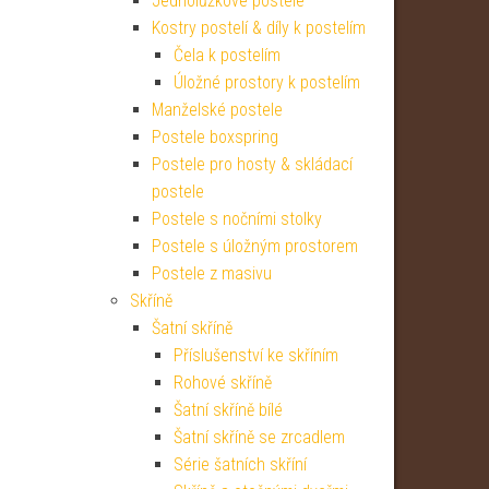
Jednolůžkové postele
Kostry postelí & díly k postelím
Čela k postelím
Úložné prostory k postelím
Manželské postele
Postele boxspring
Postele pro hosty & skládací
postele
Postele s nočními stolky
Postele s úložným prostorem
Postele z masivu
Skříně
Šatní skříně
Příslušenství ke skříním
Rohové skříně
Šatní skříně bílé
Šatní skříně se zrcadlem
Série šatních skříní