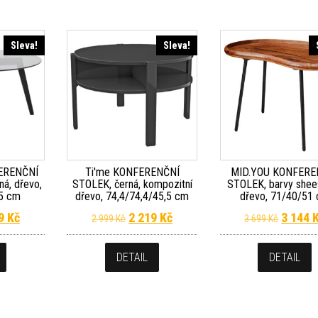
Sleva!
Sleva!
ERENČNÍ
Ti'me KONFERENČNÍ
MID.YOU KONFERE
ná, dřevo,
STOLEK, černá, kompozitní
STOLEK, barvy shee
45 cm
dřevo, 74,4/74,4/45,5 cm
dřevo, 71/40/51
dní cena byla: 3 499 Kč.
Aktuální cena je: 2 589 Kč.
Původní cena byla: 2 999 Kč.
Aktuální cena je: 2 219 Kč.
Původní
89
Kč
2 219
Kč
3 144
2 999
Kč
3 699
Kč
DETAIL
DETAIL