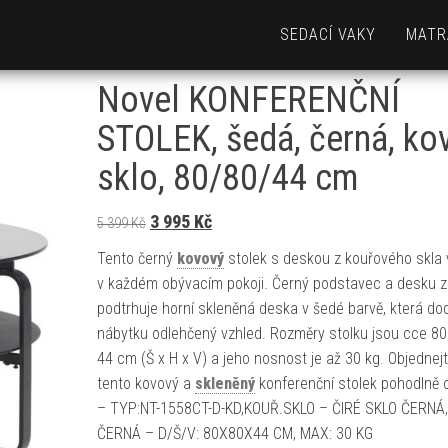
SEDACÍ VAKY
MATR
Novel KONFERENČNÍ
STOLEK, šedá, černá, kov
sklo, 80/80/44 cm
Původní cena byla: 5 399 Kč.
Aktuální cena je: 3 995 Kč.
3 995
Kč
5 399
Kč
Tento černý
kovový
stolek s deskou z kouřového skla 
v každém obývacím pokoji. Černý podstavec a desku z
podtrhuje horní skleněná deska v šedé barvě, která do
nábytku odlehčený vzhled. Rozměry stolku jsou cce 80
44 cm (Š x H x V) a jeho nosnost je až 30 kg. Objednejt
tento kovový a
skleněný
konferenční stolek pohodlně o
– TYP:NT-1558CT-D-KD,KOUŘ.SKLO – ČIRÉ SKLO ČERNÁ
ČERNÁ – D/Š/V: 80X80X44 CM, MAX: 30 KG