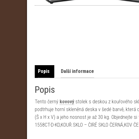
Popis
Další informace
Popis
Tento černý
kovový
stolek s deskou z kouřového sk
podtrhuje horní skleněná deska v šedé barvě, která
(Š x H x V) a jeho nosnost je až 30 kg. Objednejte s
1558CT-D-KD,KOUŘ.SKLO – ČIRÉ SKLO ČERNÁ,KOV ČE