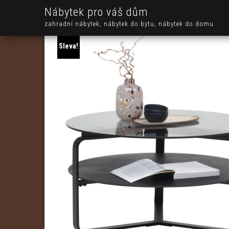
Nábytek pro váš dům
zahradní nábytek, nábytek do bytu, nábytek do domu
Sleva!