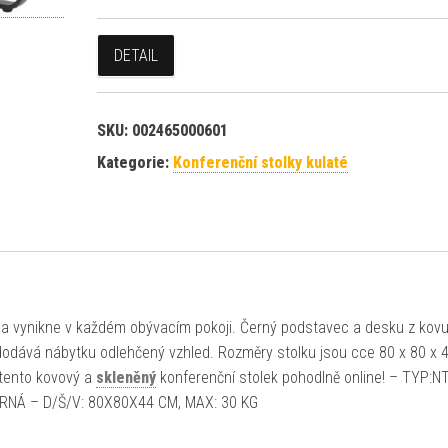
DETAIL
SKU:
002465000601
Kategorie:
Konferenční stolky kulaté
la vynikne v každém obývacím pokoji. Černý podstavec a desku z kov
 dodává nábytku odlehčený vzhled. Rozměry stolku jsou cce 80 x 80 x 
i tento kovový a
skleněný
konferenční stolek pohodlně online! – TYP:NT
RNÁ – D/Š/V: 80X80X44 CM, MAX: 30 KG