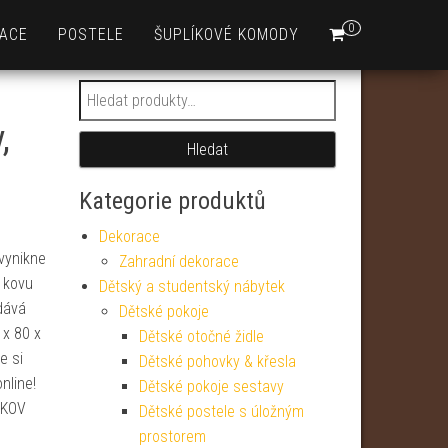
0
ACE
POSTELE
ŠUPLÍKOVÉ KOMODY
Hledat:
,
Hledat
Kategorie produktů
Dekorace
vynikne
Zahradní dekorace
 kovu
Dětský a studentský nábytek
dává
Dětské pokoje
 x 80 x
Dětské otočné židle
e si
Dětské pohovky & křesla
nline!
Dětské pokoje sestavy
,KOV
Dětské postele s úložným
prostorem