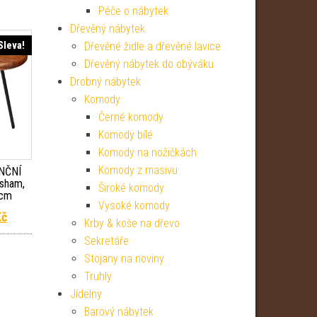
Péče o nábytek
Dřevěný nábytek
Sleva!
Dřevěné židle a dřevěné lavice
Dřevěný nábytek do obýváku
Drobný nábytek
Komody
Černé komody
Komody bílé
Komody na nožičkách
Komody z masivu
NČNÍ
sham,
Široké komody
 cm
Vysoké komody
 cena byla: 3 699 Kč.
Aktuální cena je: 3 144 Kč.
Kč
Krby & koše na dřevo
Sekretáře
Stojany na noviny
Truhly
Jídelny
Barový nábytek