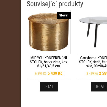
Související produkty
Sleva!
MID.YOU KONFERENČNÍ
Carryhome KONF
STOLEK, barvy zlata, kov,
STOLEK, šedá, čer
61/61/40,5 cm
sklo, 90/90/
Původní cena byla: 6 399 Kč.
Aktuální cena je: 5 439 Kč.
Půvo
5 439
Kč
2 5
6 399
Kč
3 499
Kč
DETAIL
DETAIL