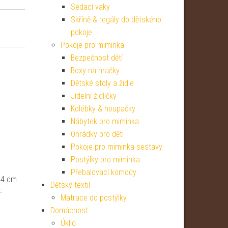
Sedací vaky
Skříně & regály do dětského
pokoje
Pokoje pro miminka
Bezpečnost dětí
Boxy na hračky
Dětské stoly a židle
Jídelní židličky
Kolébky & houpačky
Nábytek pro miminka
Ohrádky pro děti
Pokoje pro miminka sestavy
Postýlky pro miminka
u
Přebalovací komody
44 cm
Dětský textil
-
Matrace do postýlky
Domácnost
Úklid