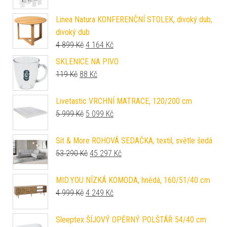
Linea Natura KONFERENČNÍ STOLEK, divoký dub,
divoký dub
Původní cena byla: 4 899 Kč.
Aktuální cena je: 4 164 Kč.
4 899
Kč
4 164
Kč
SKLENICE NA PIVO
Původní cena byla: 119 Kč.
Aktuální cena je: 88 Kč.
119
Kč
88
Kč
Livetastic VRCHNÍ MATRACE, 120/200 cm
Původní cena byla: 5 999 Kč.
Aktuální cena je: 5 099 Kč.
5 999
Kč
5 099
Kč
Sit & More ROHOVÁ SEDAČKA, textil, světle šedá
Původní cena byla: 53 290 Kč.
Aktuální cena je: 45 297 Kč.
53 290
Kč
45 297
Kč
MID.YOU NÍZKÁ KOMODA, hnědá, 160/51/40 cm
Původní cena byla: 4 999 Kč.
Aktuální cena je: 4 249 Kč.
4 999
Kč
4 249
Kč
Sleeptex ŠÍJOVÝ OPĚRNÝ POLŠTÁŘ 54/40 cm