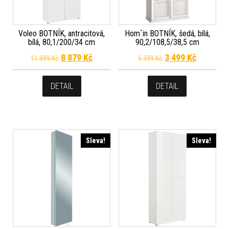
Voleo BOTNÍK, antracitová,
Hom`in BOTNÍK, šedá, bílá,
bílá, 80,1/200/34 cm
90,2/108,5/38,5 cm
Původní cena byla: 11 999 Kč.
Aktuální cena je: 8 879 Kč.
Původní cena byla
Aktuální 
8 879
Kč
3 499
Kč
11 999
Kč
6 399
Kč
DETAIL
DETAIL
Sleva!
Sleva!