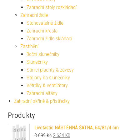
Zahradní stoly rozkládací
Zahradní židle
Stohovatelné židle
Zahradní křesla
Zahradní židle skládací
Zastínění
Boční slunečníky
Slunečníky
Stínicí plachty & závěsy
Stojany na slunečníky
Větráky & ventilátory
Zahradní altány
Zahradní skříně & přístřešky
Produkty
Livetastic NÁSTĚNNÁ ŠATNA, 64/81/4 cm
Původní cena byla: 3 099 Kč.
Aktuální cena je: 2 634 Kč.
3 099
Kč
2 634
Kč