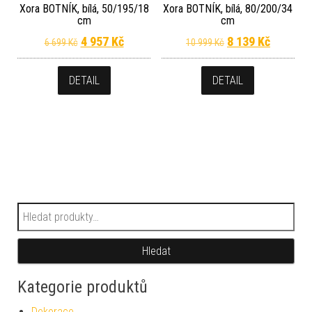
Xora BOTNÍK, bílá, 50/195/18
Xora BOTNÍK, bílá, 80/200/34
cm
cm
Původní cena byla: 6 699 Kč.
Aktuální cena je: 4 957 Kč.
Původní cena byl
Aktuální
4 957
Kč
8 139
Kč
6 699
Kč
10 999
Kč
DETAIL
DETAIL
Hledat:
Hledat
Kategorie produktů
Dekorace