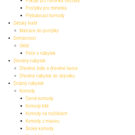
Pokoje pro miminka sestavy
Postýlky pro miminka
Přebalovací komody
Dětský textil
Matrace do postýlky
Domácnost
Úklid
Péče o nábytek
Dřevěný nábytek
Dřevěné židle a dřevěné lavice
Dřevěný nábytek do obýváku
Drobný nábytek
Komody
Černé komody
Komody bílé
Komody na nožičkách
Komody z masivu
Široké komody