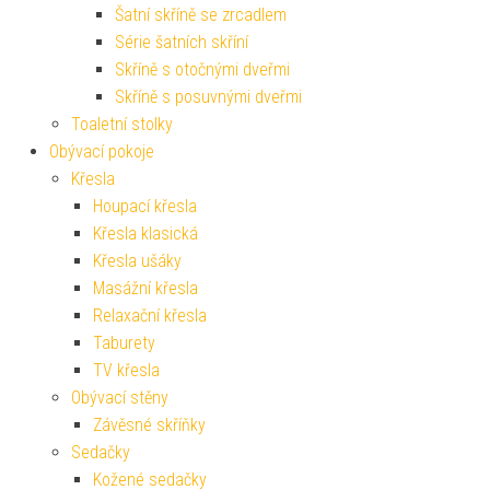
Šatní skříně se zrcadlem
Série šatních skříní
Skříně s otočnými dveřmi
Skříně s posuvnými dveřmi
Toaletní stolky
Obývací pokoje
Křesla
Houpací křesla
Křesla klasická
Křesla ušáky
Masážní křesla
Relaxační křesla
Taburety
TV křesla
Obývací stěny
Závěsné skříňky
Sedačky
Kožené sedačky