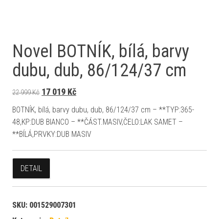
Novel BOTNÍK, bílá, barvy
dubu, dub, 86/124/37 cm
Původní cena byla: 22 999 Kč.
Aktuální cena je: 17 019 Kč.
17 019
Kč
22 999
Kč
BOTNÍK, bílá, barvy dubu, dub, 86/124/37 cm – **TYP:365-
48,KP:DUB BIANCO – **ČÁST.MASIV,ČELO:LAK SAMET –
**BÍLÁ,PRVKY:DUB MASIV
DETAIL
SKU:
001529007301