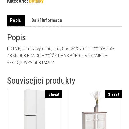
Kategorie:
Botníky
Popis
Další informace
Popis
BOTNÍK, bílá, barvy dubu, dub, 86/124/37 cm – **TYP:365-
48,KP:DUB BIANCO – **ČÁST.MASIV,ČELO:LAK SAMET –
**BÍLÁ,PRVKY:DUB MASIV
Související produkty
Sleva!
Sleva!