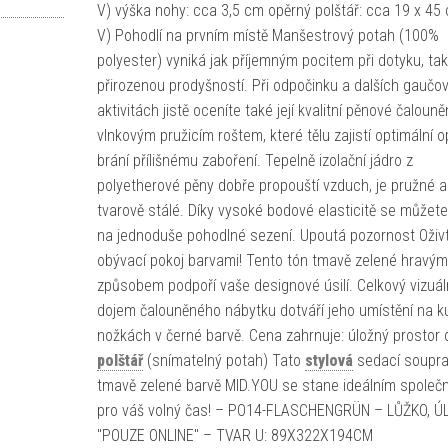
V) výška nohy: cca 3,5 cm opěrný polštář: cca 19 x 45 
V) Pohodlí na prvním místě Manšestrový potah (100%
polyester) vyniká jak příjemným pocitem při dotyku, tak
přirozenou prodyšností. Při odpočinku a dalších gaučo
aktivitách jistě oceníte také její kvalitní pěnové čalouně
vlnkovým pružicím roštem, které tělu zajistí optimální 
brání přílišnému zaboření. Tepelně izolační jádro z
polyetherové pěny dobře propouští vzduch, je pružné a
tvarově stálé. Díky vysoké bodové elasticitě se můžete 
na jednoduše pohodlné sezení. Upoutá pozornost Oživt
obývací pokoj barvami! Tento tón tmavě zelené hravým
způsobem podpoří vaše designové úsilí. Celkový vizuál
dojem čalouněného nábytku dotváří jeho umístění na k
nožkách v černé barvě. Cena zahrnuje: úložný prostor 
polštář
(snímatelný potah) Tato
stylová
sedací soupra
tmavě zelené barvě MID.YOU se stane ideálním společ
pro váš volný čas! – PO14-FLASCHENGRÜN – LŮŽKO, ÚL.
"POUZE ONLINE" – TVAR U: 89X322X194CM