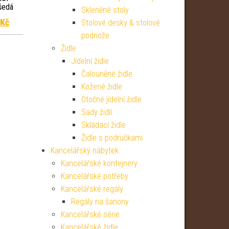
šedá
Skleněné stoly
 cena byla: 87 999 Kč.
Aktuální cena je: 65 119 Kč.
9
Kč
Stolové desky & stolové
podnože
Židle
Jídelní židle
Čalouněné židle
Kožené židle
Otočné jídelní židle
Sady židlí
Skládací židle
Židle s područkami
Kancelářský nábytek
Kancelářské kontejnery
Kancelářské potřeby
Kancelářské regály
Regály na šanony
Kancelářské série
Kancelářské židle