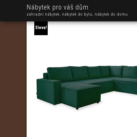
Nábytek pro váš dům
zahradní nábytek, nábytek do bytu, nábytek do domu
Sleva!