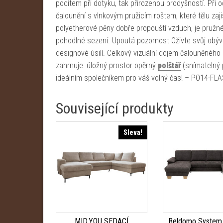
pocitem při dotyku, tak přirozenou prodyšností. Při o
čalounění s vlnkovým pružicím roštem, které tělu zaji
polyetherové pěny dobře propouští vzduch, je pružné
pohodlné sezení. Upoutá pozornost Oživte svůj obý
designové úsilí. Celkový vizuální dojem čalouněného
zahrnuje: úložný prostor opěrný
polštář
(snímatelný 
ideálním společníkem pro váš volný čas! – PO14-F
Související produkty
Sleva!
MID.YOU SEDACÍ
Beldomo System