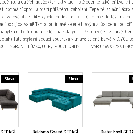
dpočinku a dalších gaučových aktivitách jistě oceníte také její kvalitní
stí optimální oporu a brání přílišnému zaboření. Tepelně izolační jádro 
 a tvarově stálé. Díky vysoké bodové elasticitě se můžete těšit na je
vací pokoj barvami! Tento tón tmavě zelené hravým způsobem podpoří
 nábytku dotváří jeho umístění na kulatých nožkách v černé barvě. Cen
potah) Tato
stylová
sedací souprava v tmavě zelené barvě MID.YOU s
LASCHENGRÜN – LŮŽKO, ÚL.P., "POUZE ONLINE" – TVAR U: 89X322X194C
Sleva!
Sleva!
 SEDACÍ
Beldomo Speed SEDACÍ
Dieter Knoll SED