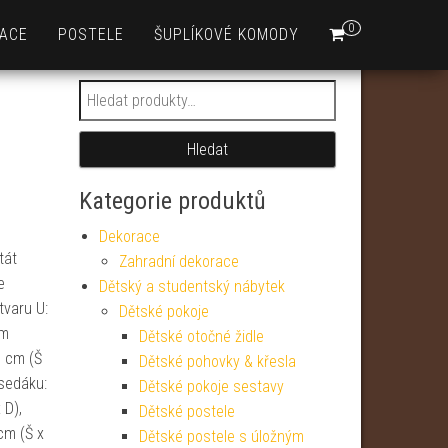
0
ACE
POSTELE
ŠUPLÍKOVÉ KOMODY
Hledat:
Hledat
Kategorie produktů
Dekorace
tát
Zahradní dekorace
e
Dětský a studentský nábytek
tvaru U:
Dětské pokoje
cm
Dětské otočné židle
1 cm (Š
Dětské pohovky & křesla
sedáku:
Dětské pokoje sestavy
 D),
Dětské postele
cm (Š x
Dětské postele s úložným