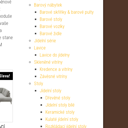
 pěnové
Barový nábytek
z
Barové skříňky & barové pulty
dnoduše
Barové stoly
 vaše
Barové vozíky
a
Barové židle
e stane
Jídelní série
M
Lavice
Lavice do jídelny
Skleněné vitríny
Kredence a vitríny
Sleva!
Závěsné vitríny
Stoly
Jídelní stoly
Dřevěné stoly
Jídelní stoly bílé
Keramické stoly
Kulaté jídelní stoly
Rozkládací jídelní stoly
ACÍ