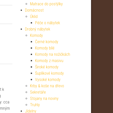
Matrace do postýlky
Domácnost
Úklid
Péče o nábytek
Drobný nábytek
Komody
Černé komody
Komody bílé
Komody na nožičkách
Komody z masivu
Široké komody
Šuplíkové komody
Vysoké komody
Krby & koše na dřevo
t k
Sekretáře
g
Stojany na noviny
y: cca
Truhly
jemným
Jídelny