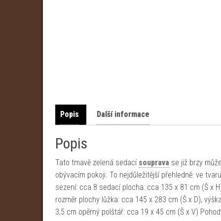
Popis
Další informace
Popis
Tato tmavě zelená sedací
souprava
se již brzy můž
obývacím pokoji. To nejdůležitější přehledně: ve tva
sezení: cca 8 sedací plocha: cca 135 x 81 cm (Š x
rozměr plochy lůžka: cca 145 x 283 cm (Š x D), výšk
3,5 cm opěrný polštář: cca 19 x 45 cm (Š x V) Pohod