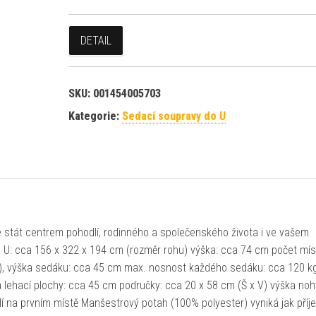
DETAIL
SKU:
001454005703
Kategorie:
Sedací soupravy do U
e stát centrem pohodlí, rodinného a společenského života i ve vašem
ru U: cca 156 x 322 x 194 cm (rozměr rohu) výška: cca 74 cm počet mís
 H), výška sedáku: cca 45 cm max. nosnost každého sedáku: cca 120 k
a lehací plochy: cca 45 cm područky: cca 20 x 58 cm (Š x V) výška noh
lí na prvním místě Manšestrový potah (100% polyester) vyniká jak pří