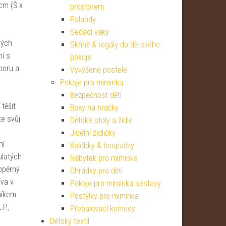
cm (Š x
prostorem
Palandy
Sedací vaky
vých
Skříně & regály do dětského
ní s
pokoje
oporu a
Vyvýšené postele
Pokoje pro miminka
Bezpečnost dětí
těšit
Boxy na hračky
e svůj
Dětské stoly a židle
Jídelní židličky
ní
Kolébky & houpačky
ulatých
Nábytek pro miminka
opěrný
Ohrádky pro děti
va v
Pokoje pro miminka sestavy
níkem
Postýlky pro miminka
P.,
Přebalovací komody
Dětský textil