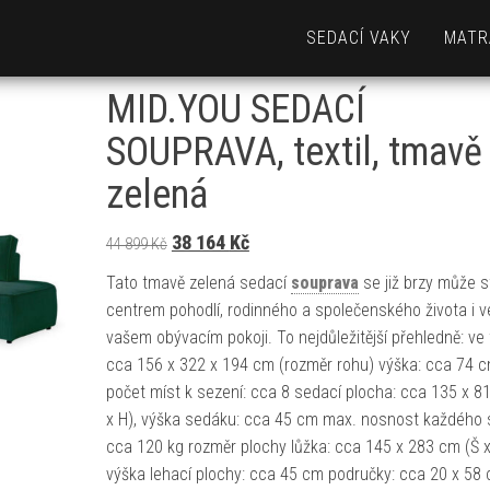
SEDACÍ VAKY
MATR
MID.YOU SEDACÍ
SOUPRAVA, textil, tmavě
zelená
Původní cena byla: 44 899 Kč.
Aktuální cena je: 38 164 Kč.
38 164
Kč
44 899
Kč
Tato tmavě zelená sedací
souprava
se již brzy může s
centrem pohodlí, rodinného a společenského života i v
vašem obývacím pokoji. To nejdůležitější přehledně: ve 
cca 156 x 322 x 194 cm (rozměr rohu) výška: cca 74 
počet míst k sezení: cca 8 sedací plocha: cca 135 x 8
x H), výška sedáku: cca 45 cm max. nosnost každého 
cca 120 kg rozměr plochy lůžka: cca 145 x 283 cm (Š x
výška lehací plochy: cca 45 cm područky: cca 20 x 58 