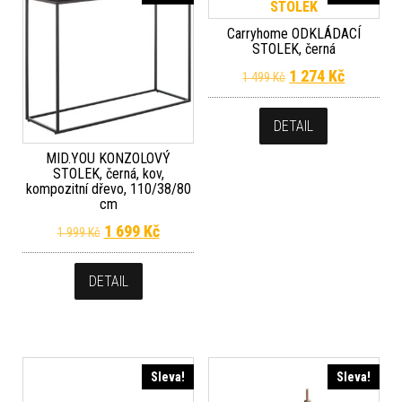
Carryhome ODKLÁDACÍ
STOLEK, černá
Původní cena byla
Aktuální 
1 274
Kč
1 499
Kč
DETAIL
MID.YOU KONZOLOVÝ
STOLEK, černá, kov,
kompozitní dřevo, 110/38/80
cm
Původní cena byla: 1 999 Kč.
Aktuální cena je: 1 699 Kč.
1 699
Kč
1 999
Kč
DETAIL
Sleva!
Sleva!