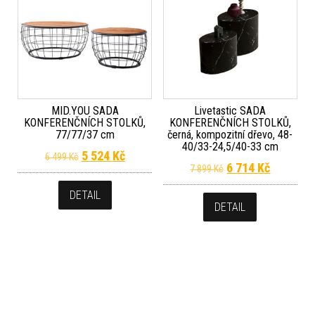
MID.YOU SADA
Livetastic SADA
KONFERENČNÍCH STOLKŮ,
KONFERENČNÍCH STOLKŮ,
77/77/37 cm
černá, kompozitní dřevo, 48-
40/33-24,5/40-33 cm
Původní cena byla: 6 499 Kč.
Aktuální cena je: 5 524 Kč.
5 524
Kč
6 499
Kč
Původní cena byla
Aktuální 
6 714
Kč
7 899
Kč
DETAIL
DETAIL