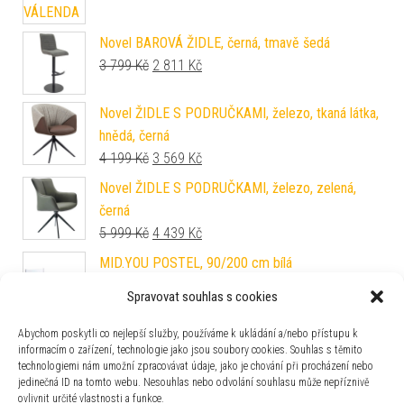
Novel BAROVÁ ŽIDLE, černá, tmavě šedá
Původní cena byla: 3 799 Kč.
Aktuální cena je: 2 811 Kč.
3 799
Kč
2 811
Kč
Novel ŽIDLE S PODRUČKAMI, železo, tkaná látka,
hnědá, černá
Původní cena byla: 4 199 Kč.
Aktuální cena je: 3 569 Kč.
4 199
Kč
3 569
Kč
Novel ŽIDLE S PODRUČKAMI, železo, zelená,
černá
Původní cena byla: 5 999 Kč.
Aktuální cena je: 4 439 Kč.
5 999
Kč
4 439
Kč
MID.YOU POSTEL, 90/200 cm bílá
Původní cena byla: 6 299 Kč.
Aktuální cena je: 5 354 Kč.
6 299
Kč
5 354
Kč
Spravovat souhlas s cookies
Livetastic BAROVÁ ŽIDLE, černá, barvy nerez
Abychom poskytli co nejlepší služby, používáme k ukládání a/nebo přístupu k
informacím o zařízení, technologie jako jsou soubory cookies. Souhlas s těmito
oceli
technologiemi nám umožní zpracovávat údaje, jako je chování při procházení nebo
Původní cena byla: 5 999 Kč.
Aktuální cena je: 5 099 Kč.
5 999
Kč
5 099
Kč
jedinečná ID na tomto webu. Nesouhlas nebo odvolání souhlasu může nepříznivě
ovlivnit určité vlastnosti a funkce.