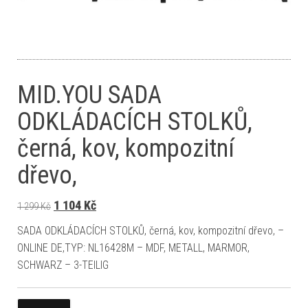
MID.YOU SADA
ODKLÁDACÍCH STOLKŮ,
černá, kov, kompozitní
dřevo,
Původní cena byla: 1 299 Kč.
Aktuální cena je: 1 104 Kč.
1 104
Kč
1 299
Kč
SADA ODKLÁDACÍCH STOLKŮ, černá, kov, kompozitní dřevo, –
ONLINE DE,TYP: NL16428M – MDF, METALL, MARMOR,
SCHWARZ – 3-TEILIG