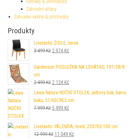
Větráky & ventilátory
Zahradní altány
Zahradní skříně & přístřešky
Produkty
Livetastic ŽIDLE, černá
Původní cena byla: 3 499 Kč.
Aktuální cena je: 2 974 Kč.
3 499
Kč
2 974
Kč
Gardenson PODLOŽKA NA LEHÁTKO, 191/58/8
cm
Původní cena byla: 2 499 Kč.
Aktuální cena je: 2 124 Kč.
2 499
Kč
2 124
Kč
Linea Natura NOČNÍ STOLEK, jádrový buk, barvy
buku, 51/60/38,5 cm
Původní cena byla: 7 999 Kč.
Aktuální cena je: 5 999 Kč.
7 999
Kč
5 999
Kč
Livetastic VÁLENDA, textil, 220/93/100 cm
Původní cena byla: 12 999 Kč.
Aktuální cena je: 11 049 Kč.
12 999
Kč
11 049
Kč