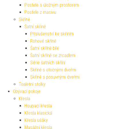
Postele s úložným prostorem
Postele z masivu
Skříně
Šatní skříně
Příslušenství ke skříním
Rohové skříně
Šatní skříně bílé
Šatní skříně se zrcadlem
Série šatních skříní
Skříně s otočnými dveřmi
Skříně s posuvnými dveřmi
Toaletní stolky
Obývací pokoje
Křesla
Houpací křesla
Křesla klasická
Křesla ušáky
Masážní křesla