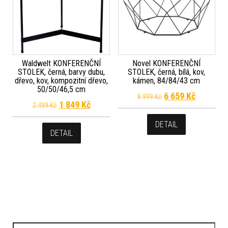
Waldwelt KONFERENČNÍ
Novel KONFERENČNÍ
STOLEK, černá, barvy dubu,
STOLEK, černá, bílá, kov,
dřevo, kov, kompozitní dřevo,
kámen, 84/84/43 cm
50/50/46,5 cm
Původní cena byla
Aktuální 
6 659
Kč
8 999
Kč
Původní cena byla: 2 499 Kč.
Aktuální cena je: 1 849 Kč.
1 849
Kč
2 499
Kč
DETAIL
DETAIL