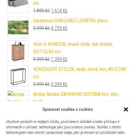
cm
Původní cena byla: 1 899 Kč.
Aktuální cena je: 1 614 Kč.
1 899
Kč
1 614
Kč
Gardenson OPALOVACÍ LEHÁTKO dřevo
Původní cena byla: 5 599 Kč.
Aktuální cena je: 4 759 Kč.
5 599
Kč
4 759
Kč
Hom`in KOMODA, tmavě šedá, dub artisan,
95/115/43 cm
Původní cena byla: 9 999 Kč.
Aktuální cena je: 7 399 Kč.
9 999
Kč
7 399
Kč
KONZOLOVÝ STOLEK, šedá, černá, kov, 80/27/80
cm
Původní cena byla: 5 999 Kč.
Aktuální cena je: 5 099 Kč.
5 999
Kč
5 099
Kč
Ambia Garden ZAHRADNÍ SESTAVA kov, sklo,
textil
Původní cena byla: 12 999 Kč.
Aktuální cena je: 11 049 Kč.
12 999
Kč
11 049
Kč
Spravovat souhlas s cookies
Abychom poskytli co nejlepší služby, používáme k ukládání a/nebo přístupu k
informacím o zařízení, technologie jako jsou soubory cookies. Souhlas s těmito
technologiemi nám umožní zpracovávat údaje, jako je chování při procházení nebo
Livetastic NÍZKÁ KOMODA, sheesham, barvy