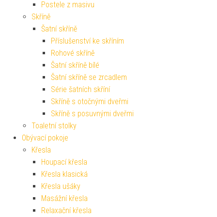
Postele z masivu
Skříně
Šatní skříně
Příslušenství ke skříním
Rohové skříně
Šatní skříně bílé
Šatní skříně se zrcadlem
Série šatních skříní
Skříně s otočnými dveřmi
Skříně s posuvnými dveřmi
Toaletní stolky
Obývací pokoje
Křesla
Houpací křesla
Křesla klasická
Křesla ušáky
Masážní křesla
Relaxační křesla