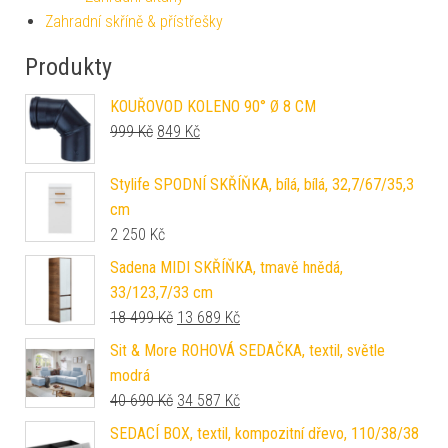
Zahradní skříně & přístřešky
Produkty
KOUŘOVOD KOLENO 90° Ø 8 CM
Původní cena byla: 999 Kč.
Aktuální cena je: 849 Kč.
999
Kč
849
Kč
Stylife SPODNÍ SKŘÍŇKA, bílá, bílá, 32,7/67/35,3
cm
2 250
Kč
Sadena MIDI SKŘÍŇKA, tmavě hnědá,
33/123,7/33 cm
Původní cena byla: 18 499 Kč.
Aktuální cena je: 13 689 Kč.
18 499
Kč
13 689
Kč
Sit & More ROHOVÁ SEDAČKA, textil, světle
modrá
Původní cena byla: 40 690 Kč.
Aktuální cena je: 34 587 Kč.
40 690
Kč
34 587
Kč
SEDACÍ BOX, textil, kompozitní dřevo, 110/38/38