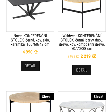
Novel KONFERENČNÍ
Waldwelt KONFERENČNÍ
STOLEK, černá, kov, sklo,
STOLEK, černá, barvy dubu,
keramika, 100/60/42 cm
dřevo, kov, kompozitní dřevo,
70/70/38 cm
4 990
Kč
Původní cena byla
Aktuální 
2 219
Kč
2 999
Kč
DETAIL
DETAIL
Sleva!
Sleva!