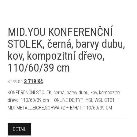
MID.YOU KONFERENČNÍ
STOLEK, černá, barvy dubu,
kov, kompozitní dřevo,
110/60/39 cm
Původní cena byla: 3 199 Kč.
Aktuální cena je: 2 719 Kč.
2 719
Kč
3 199
Kč
KONFERENČNÍ STOLEK, černá, barvy dubu, kov, kompozitní
dřevo, 110/60/39 cm – ONLINE DE,TYP: YSL-WSL-CT01 –
MDF,METALL,EICHE,SCHWARZ – B/H/T: 110/60/39 CM
DETAIL