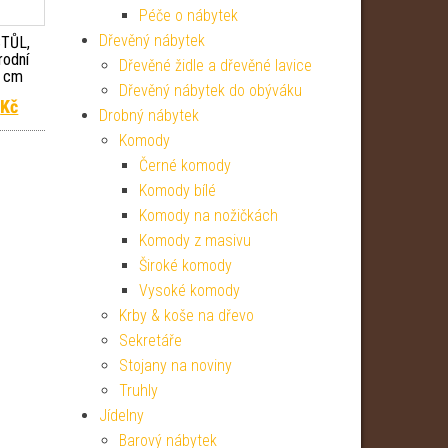
Péče o nábytek
Dřevěný nábytek
STŮL,
rodní
Dřevěné židle a dřevěné lavice
7 cm
Dřevěný nábytek do obýváku
 cena byla: 13 499 Kč.
Aktuální cena je: 11 474 Kč.
4
Kč
Drobný nábytek
Komody
Černé komody
Komody bílé
Komody na nožičkách
Komody z masivu
Široké komody
Vysoké komody
Krby & koše na dřevo
Sekretáře
Stojany na noviny
Truhly
Jídelny
Barový nábytek