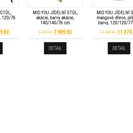
 STŮL,
MID.YOU JÍDELNÍ STŮL,
MID.YOU JÍDELNÍ 
á, 120/76
akácie, barvy akácie,
mangové dřevo, pří
140/140/76 cm
barvy, 120/120/7
dní cena byla: 10 999 Kč.
Aktuální cena je: 8 139 Kč.
Původní cena byla: 9 399 Kč.
Aktuální cena je: 7 989 Kč.
Původní
39
Kč
7 989
Kč
11 47
9 399
Kč
13 499
Kč
DETAIL
DETAIL