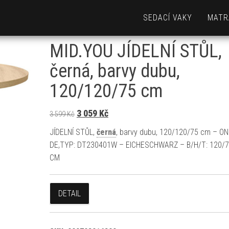
SEDACÍ VAKY
MATR
MID.YOU JÍDELNÍ STŮL,
černá, barvy dubu,
120/120/75 cm
Původní cena byla: 3 599 Kč.
Aktuální cena je: 3 059 Kč.
3 059
Kč
3 599
Kč
JÍDELNÍ STŮL,
černá
, barvy dubu, 120/120/75 cm – ON
DE,TYP: DT230401W – EICHESCHWARZ – B/H/T: 120/
CM
DETAIL