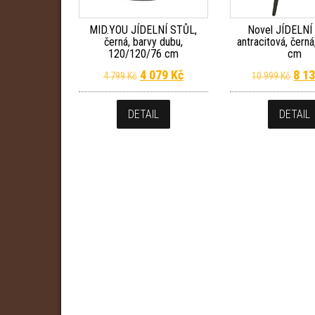
MID.YOU JÍDELNÍ STŮL,
Novel JÍDELNÍ
černá, barvy dubu,
antracitová, čern
120/120/76 cm
cm
Původní cena byla: 4 799 Kč.
Aktuální cena je: 4 079 Kč.
Půvo
4 079
Kč
8 1
4 799
Kč
10 999
Kč
DETAIL
DETAIL