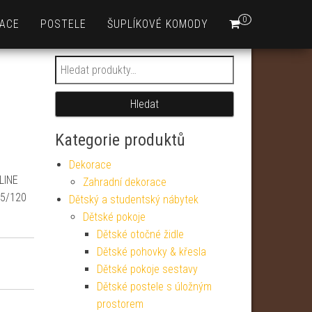
0
ACE
POSTELE
ŠUPLÍKOVÉ KOMODY
Hledat:
Hledat
Kategorie produktů
Dekorace
LINE
Zahradní dekorace
75/120
Dětský a studentský nábytek
Dětské pokoje
Dětské otočné židle
Dětské pohovky & křesla
Dětské pokoje sestavy
Dětské postele s úložným
prostorem