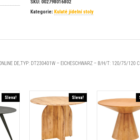
SKU:
002798016802
Kategorie:
Kulaté jídelní stoly
– ONLINE DE,TYP: DT230401W – EICHESCHWARZ – B/H/T: 120/75/120 
Sleva!
Sleva!