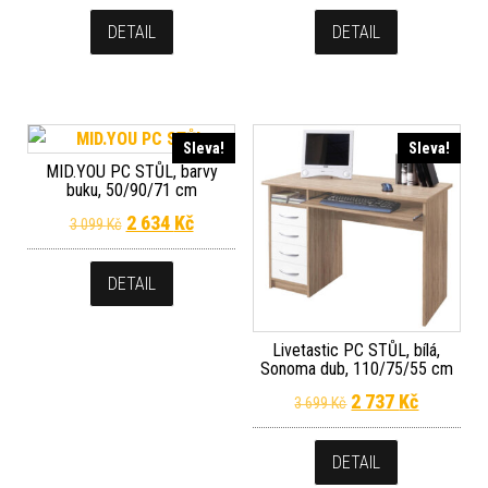
DETAIL
DETAIL
Sleva!
Sleva!
MID.YOU PC STŮL, barvy
buku, 50/90/71 cm
Původní cena byla: 3 099 Kč.
Aktuální cena je: 2 634 Kč.
2 634
Kč
3 099
Kč
DETAIL
Livetastic PC STŮL, bílá,
Sonoma dub, 110/75/55 cm
Původní cena byla
Aktuální 
2 737
Kč
3 699
Kč
DETAIL