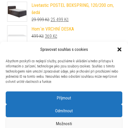
Livetastic POSTEL BOXSPRING, 120/200 cm,
šedá
Původní cena byla: 29 999 Kč.
Aktuální cena je: 25 499 Kč.
29 999
Kč
25 499
Kč
Hom`in VRCHNÍ DESKA
Původní cena byla: 499 Kč.
Aktuální cena je: 369 Kč.
499
Kč
369
Kč
Spravovat souhlas s cookies
Carryhome ODKLÁDACÍ STOLEK, černá, barvy
vlašských ořechů
Abychom poskytli co nejlepší služby, používáme k ukládání a/nebo přístupu k
Původní cena byla: 999 Kč.
Aktuální cena je: 739 Kč.
999
Kč
739
Kč
informacím o zařízení, technologie jako jsou soubory cookies. Souhlas s těmito
technologiemi nám umožní zpracovávat údaje, jako je chování při procházení nebo
Roba PSACÍ STŮL
jedinečná ID na tomto webu. Nesouhlas nebo odvolání souhlasu může nepříznivě
Původní cena byla: 6 199 Kč.
Aktuální cena je: 5 269 Kč.
6 199
Kč
5 269
Kč
ovlivnit určité vlastnosti a funkce.
Příjmout
Odmítnout
Používáme WordPress (v češtině).
|
Šablona: Bulk Shop
| ACIT
Možnosti
s.r.o. Chodovská 228/3 Praha 4 IČ: 26454424