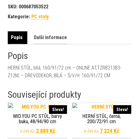
SKU:
000687053522
Kategorie:
PC stoly
Popis
Další informace
Popis
HERNÍ STŮL, bílá, 160/91/72 cm – ONLINE AT,TZRB213B3-
Z12M, – DŘEVODEKOR, BÍLÁ – Š/V/H: 160/91/72 CM
Související produkty
Sleva!
Sleva!
MID.YOU PC STŮL, barvy
HERNÍ STŮL, černá,
buku, 48/94/90 cm
200/72/91 cm
Původní cena byla: 3 399 Kč.
Aktuální cena je: 2 889 Kč.
Původní cena byla
Aktuální 
2 889
Kč
7 224
Kč
3 399
Kč
8 499
Kč