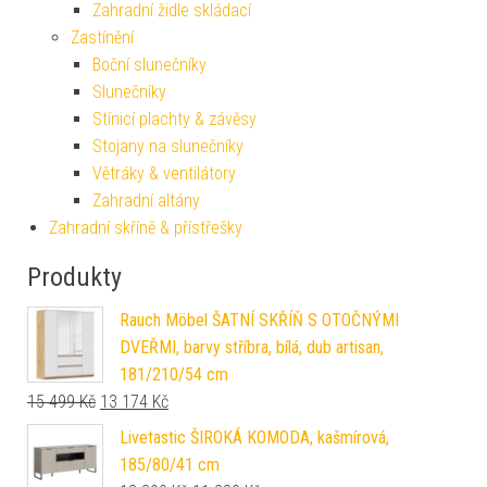
Zahradní židle skládací
Zastínění
Boční slunečníky
Slunečníky
Stínicí plachty & závěsy
Stojany na slunečníky
Větráky & ventilátory
Zahradní altány
Zahradní skříně & přístřešky
Produkty
Rauch Möbel ŠATNÍ SKŘÍŇ S OTOČNÝMI
DVEŘMI, barvy stříbra, bílá, dub artisan,
181/210/54 cm
Původní cena byla: 15 499 Kč.
Aktuální cena je: 13 174 Kč.
15 499
Kč
13 174
Kč
Livetastic ŠIROKÁ KOMODA, kašmírová,
185/80/41 cm