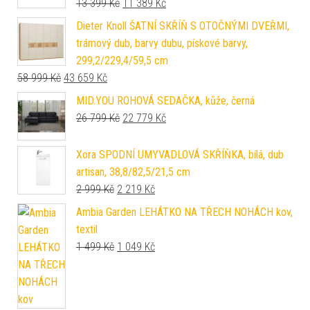
Původní cena byla: 13 399 Kč.
Aktuální cena je: 11 389 Kč.
13 399
Kč
11 389
Kč
Dieter Knoll ŠATNÍ SKŘÍŇ S OTOČNÝMI DVEŘMI,
trámový dub, barvy dubu, pískové barvy,
299,2/229,4/59,5 cm
Původní cena byla: 58 999 Kč.
Aktuální cena je: 43 659 Kč.
58 999
Kč
43 659
Kč
MID.YOU ROHOVÁ SEDAČKA, kůže, černá
Původní cena byla: 26 799 Kč.
Aktuální cena je: 22 779 Kč.
26 799
Kč
22 779
Kč
Xora SPODNÍ UMYVADLOVÁ SKŘÍŇKA, bílá, dub
artisan, 38,8/82,5/21,5 cm
Původní cena byla: 2 999 Kč.
Aktuální cena je: 2 219 Kč.
2 999
Kč
2 219
Kč
Ambia Garden LEHÁTKO NA TŘECH NOHÁCH kov,
textil
Původní cena byla: 1 499 Kč.
Aktuální cena je: 1 049 Kč.
1 499
Kč
1 049
Kč