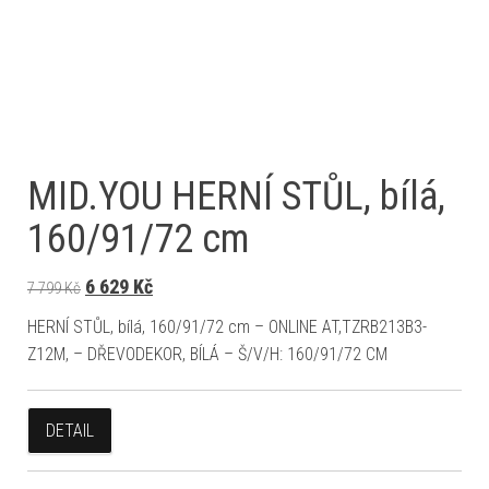
MID.YOU HERNÍ STŮL, bílá,
160/91/72 cm
Původní cena byla: 7 799 Kč.
Aktuální cena je: 6 629 Kč.
6 629
Kč
7 799
Kč
HERNÍ STŮL, bílá, 160/91/72 cm – ONLINE AT,TZRB213B3-
Z12M, – DŘEVODEKOR, BÍLÁ – Š/V/H: 160/91/72 CM
DETAIL