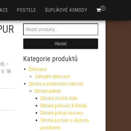
0
ACE
POSTELE
ŠUPLÍKOVÉ KOMODY
PUR
Hledat:
Hledat
Kategorie produktů
H3, –
Dekorace
V. 18
Zahradní dekorace
Dětský a studentský nábytek
Dětské pokoje
Dětské otočné židle
Dětské pohovky & křesla
Dětské pokoje sestavy
Dětské postele s úložným
prostorem