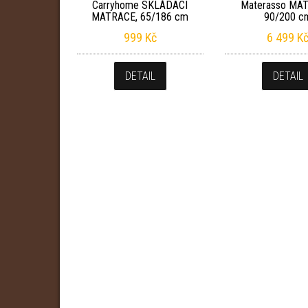
Carryhome SKLÁDACÍ
Materasso MA
MATRACE, 65/186 cm
90/200 c
999
Kč
6 499
K
DETAIL
DETAIL