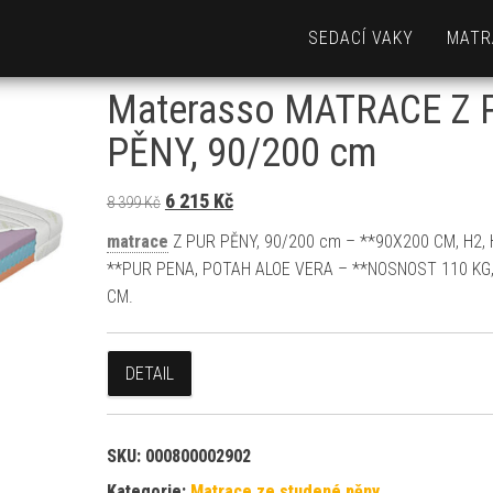
SEDACÍ VAKY
MATR
Materasso MATRACE Z 
PĚNY, 90/200 cm
Původní cena byla: 8 399 Kč.
Aktuální cena je: 6 215 Kč.
6 215
Kč
8 399
Kč
matrace
Z PUR PĚNY, 90/200 cm – **90X200 CM, H2, 
**PUR PENA, POTAH ALOE VERA – **NOSNOST 110 KG, 
CM.
DETAIL
SKU:
000800002902
Kategorie:
Matrace ze studené pěny