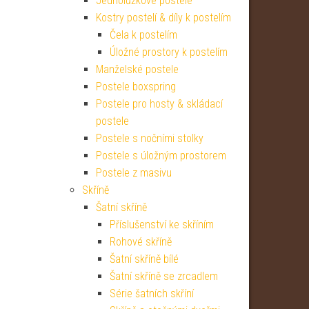
Jednolůžkové postele
Kostry postelí & díly k postelím
Čela k postelím
Úložné prostory k postelím
Manželské postele
Postele boxspring
Postele pro hosty & skládací
postele
Postele s nočními stolky
Postele s úložným prostorem
Postele z masivu
Skříně
Šatní skříně
Příslušenství ke skříním
Rohové skříně
Šatní skříně bílé
Šatní skříně se zrcadlem
Série šatních skříní