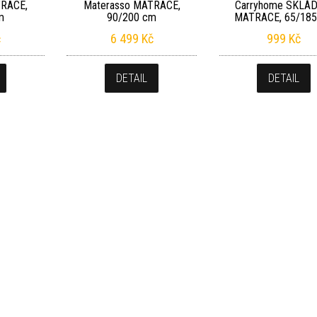
TRACE,
Materasso MATRACE,
Carryhome SKLÁD
m
90/200 cm
MATRACE, 65/18
č
6 499
Kč
999
Kč
DETAIL
DETAIL