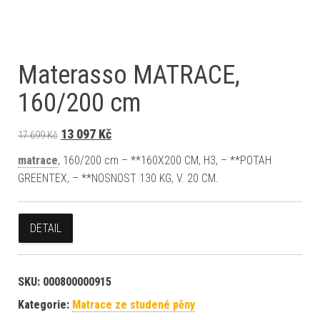
Materasso MATRACE,
160/200 cm
Původní cena byla: 17 699 Kč.
Aktuální cena je: 13 097 Kč.
13 097
Kč
17 699
Kč
matrace
, 160/200 cm – **160X200 CM, H3, – **POTAH
GREENTEX, – **NOSNOST 130 KG, V. 20 CM.
DETAIL
SKU:
000800000915
Kategorie:
Matrace ze studené pěny