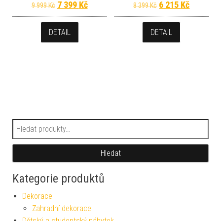
Původní cena byla: 9 999 Kč.
Aktuální cena je: 7 399 Kč.
Původní cena byla
Aktuální 
7 399
Kč
6 215
Kč
9 999
Kč
8 399
Kč
DETAIL
DETAIL
Hledat:
Hledat
Kategorie produktů
Dekorace
Zahradní dekorace
Dětský a studentský nábytek