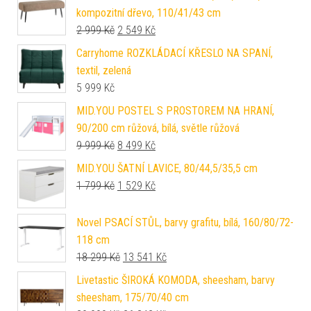
kompozitní dřevo, 110/41/43 cm
Původní cena byla: 2 999 Kč.
Aktuální cena je: 2 549 Kč.
2 999
Kč
2 549
Kč
Carryhome ROZKLÁDACÍ KŘESLO NA SPANÍ,
textil, zelená
5 999
Kč
MID.YOU POSTEL S PROSTOREM NA HRANÍ,
90/200 cm růžová, bílá, světle růžová
Původní cena byla: 9 999 Kč.
Aktuální cena je: 8 499 Kč.
9 999
Kč
8 499
Kč
MID.YOU ŠATNÍ LAVICE, 80/44,5/35,5 cm
Původní cena byla: 1 799 Kč.
Aktuální cena je: 1 529 Kč.
1 799
Kč
1 529
Kč
Novel PSACÍ STŮL, barvy grafitu, bílá, 160/80/72-
118 cm
Původní cena byla: 18 299 Kč.
Aktuální cena je: 13 541 Kč.
18 299
Kč
13 541
Kč
Livetastic ŠIROKÁ KOMODA, sheesham, barvy
sheesham, 175/70/40 cm