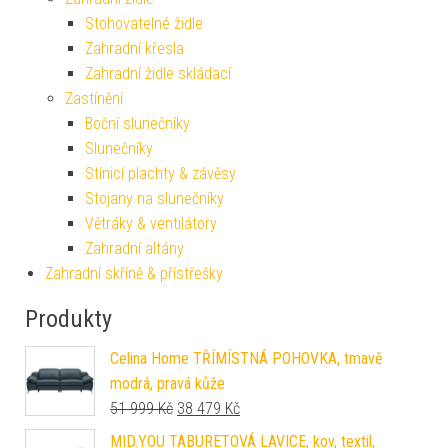
Stohovatelné židle
Zahradní křesla
Zahradní židle skládací
Zastínění
Boční slunečníky
Slunečníky
Stínicí plachty & závěsy
Stojany na slunečníky
Větráky & ventilátory
Zahradní altány
Zahradní skříně & přístřešky
Produkty
Celina Home TŘÍMÍSTNÁ POHOVKA, tmavě
modrá, pravá kůže
Původní cena byla: 51 999 Kč.
Aktuální cena je: 38 479 Kč.
51 999
Kč
38 479
Kč
MID.YOU TABURETOVÁ LAVICE, kov, textil,