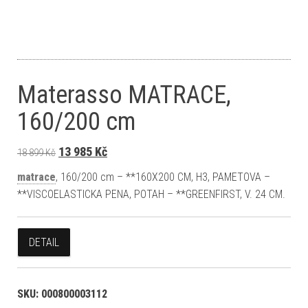
Materasso MATRACE,
160/200 cm
Původní cena byla: 18 899 Kč.
Aktuální cena je: 13 985 Kč.
13 985
Kč
18 899
Kč
matrace
, 160/200 cm – **160X200 CM, H3, PAMETOVA –
**VISCOELASTICKA PENA, POTAH – **GREENFIRST, V. 24 CM.
DETAIL
SKU:
000800003112