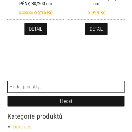
PĚNY, 80/200 cm
cm
Původní cena byla: 8 399 Kč.
Aktuální cena je: 6 215 Kč.
6 215
Kč
6 999
Kč
8 399
Kč
DETAIL
DETAIL
Hledat:
Hledat
Kategorie produktů
Dekorace