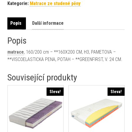
Kategorie:
Matrace ze studené pěny
Popis
Další informace
Popis
matrace
, 160/200 cm – **160X200 CM, H3, PAMETOVA –
**VISCOELASTICKA PENA, POTAH – **GREENFIRST, V. 24 CM.
Související produkty
Sleva!
Sleva!