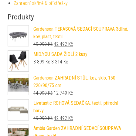
Zahradní skříně & přístřešky
Produkty
Gardenson TERASOVÁ SEDACÍ SOUPRAVA 3dílné,
kov, plast, textil
Původní cena byla: 49 990 Kč.
Aktuální cena je: 42 492 Kč.
49 990
Kč
42 492
Kč
MID.YOU SADA ŽIDLÍ 2 kusy
Původní cena byla: 3 899 Kč.
Aktuální cena je: 3 314 Kč.
3 899
Kč
3 314
Kč
Gardenson ZAHRADNÍ STŮL, kov, sklo, 150-
220/90/75 cm
Původní cena byla: 14 999 Kč.
Aktuální cena je: 12 749 Kč.
14 999
Kč
12 749
Kč
Livetastic ROHOVÁ SEDAČKA, textil, přírodní
barvy
Původní cena byla: 49 990 Kč.
Aktuální cena je: 42 492 Kč.
49 990
Kč
42 492
Kč
Ambia Garden ZAHRADNÍ SEDACÍ SOUPRAVA
dřevo, textil