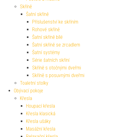
Skříně
Šatní skříně
Příslušenství ke skříním
Rohové skříně
Šatní skříně bílé
Šatní skříně se zrcadlem
Šatní systémy
Série šatních skříní
Skříně s otočnými dveřmi
Skříně s posuvnými dveřmi
Toaletní stolky
Obývací pokoje
Křesla
Houpací křesla
Křesla klasická
Křesla ušáky
Masážní křesla
Relaxační křesla