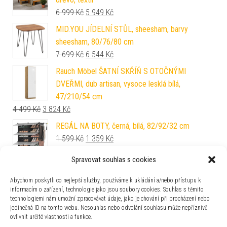
Původní cena byla: 6 999 Kč.
Aktuální cena je: 5 949 Kč.
6 999
Kč
5 949
Kč
MID.YOU JÍDELNÍ STŮL, sheesham, barvy
sheesham, 80/76/80 cm
Původní cena byla: 7 699 Kč.
Aktuální cena je: 6 544 Kč.
7 699
Kč
6 544
Kč
Rauch Möbel ŠATNÍ SKŘÍŇ S OTOČNÝMI
DVEŘMI, dub artisan, vysoce lesklá bílá,
47/210/54 cm
Původní cena byla: 4 499 Kč.
Aktuální cena je: 3 824 Kč.
4 499
Kč
3 824
Kč
REGÁL NA BOTY, černá, bílá, 82/92/32 cm
Původní cena byla: 1 599 Kč.
Aktuální cena je: 1 359 Kč.
1 599
Kč
1 359
Kč
Spravovat souhlas s cookies
Sit & More BEDERNÍ POLŠTÁŘ
Původní cena byla: 3 699 Kč.
Aktuální cena je: 3 144 Kč.
3 699
Kč
3 144
Kč
Abychom poskytli co nejlepší služby, používáme k ukládání a/nebo přístupu k
informacím o zařízení, technologie jako jsou soubory cookies. Souhlas s těmito
technologiemi nám umožní zpracovávat údaje, jako je chování při procházení nebo
Jimmylee BOČNICE dub artisan,
jedinečná ID na tomto webu. Nesouhlas nebo odvolání souhlasu může nepříznivě
Původní cena byla: 1 199 Kč.
Aktuální cena je: 947 Kč.
1 199
Kč
947
Kč
ovlivnit určité vlastnosti a funkce.