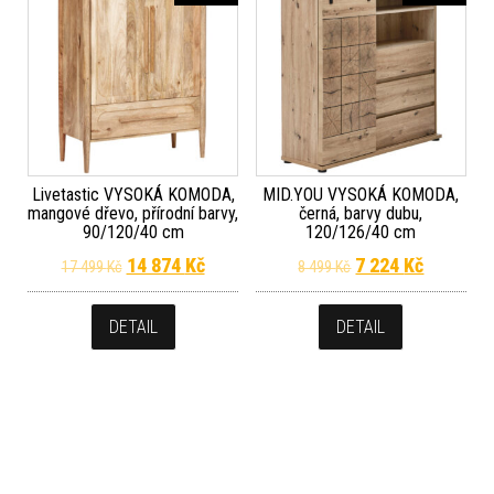
Livetastic VYSOKÁ KOMODA,
MID.YOU VYSOKÁ KOMODA,
mangové dřevo, přírodní barvy,
černá, barvy dubu,
90/120/40 cm
120/126/40 cm
Původní cena byla: 17 499 Kč.
Aktuální cena je: 14 874 Kč.
Původní cena byla
Aktuální 
14 874
Kč
7 224
Kč
17 499
Kč
8 499
Kč
DETAIL
DETAIL