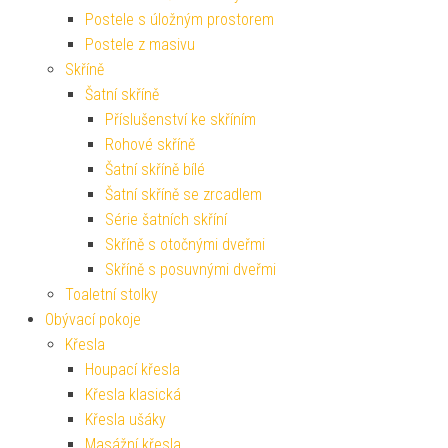
Postele s úložným prostorem
Postele z masivu
Skříně
Šatní skříně
Příslušenství ke skříním
Rohové skříně
Šatní skříně bílé
Šatní skříně se zrcadlem
Série šatních skříní
Skříně s otočnými dveřmi
Skříně s posuvnými dveřmi
Toaletní stolky
Obývací pokoje
Křesla
Houpací křesla
Křesla klasická
Křesla ušáky
Masážní křesla