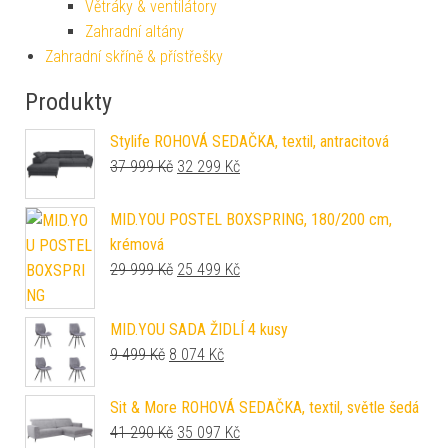
Větráky & ventilátory
Zahradní altány
Zahradní skříně & přístřešky
Produkty
Stylife ROHOVÁ SEDAČKA, textil, antracitová
Původní cena byla: 37 999 Kč.
Aktuální cena je: 32 299 Kč.
37 999
Kč
32 299
Kč
MID.YOU POSTEL BOXSPRING, 180/200 cm,
krémová
Původní cena byla: 29 999 Kč.
Aktuální cena je: 25 499 Kč.
29 999
Kč
25 499
Kč
MID.YOU SADA ŽIDLÍ 4 kusy
Původní cena byla: 9 499 Kč.
Aktuální cena je: 8 074 Kč.
9 499
Kč
8 074
Kč
Sit & More ROHOVÁ SEDAČKA, textil, světle šedá
Původní cena byla: 41 290 Kč.
Aktuální cena je: 35 097 Kč.
41 290
Kč
35 097
Kč