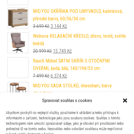
MID.YOU SKŘÍŇKA POD UMYVADLO, kašmírová,
přírodní barvy, 60/56/34 cm
Původní cena byla: 3 699 Kč.
Aktuální cena je: 3 144 Kč.
3 699
Kč
3 144
Kč
Welnova RELAXAČNÍ KŘESLO, dřevo, textil, světle
hnědá
Původní cena byla: 20 999 Kč.
Aktuální cena je: 15 749 Kč.
20 999
Kč
15 749
Kč
Rauch Möbel ŠATNÍ SKŘÍŇ S OTOČNÝMI
DVEŘMI, šedá, bílá, 140/194/53 cm
Původní cena byla: 7 499 Kč.
Aktuální cena je: 6 374 Kč.
7 499
Kč
6 374
Kč
MID.YOU SADA STOLKŮ, sheesham, barvy
sheesham
Původní cena byla: 4 599 Kč.
Aktuální cena je: 3 909 Kč.
4 599
Kč
3 909
Kč
Spravovat souhlas s cookies
MID.YOU BAROVÁ ŽIDLE, olivově zelená
Abychom poskytli co nejlepší služby, používáme k ukládání a/nebo přístupu k
Původní cena byla: 2 699 Kč.
Aktuální cena je: 2 294 Kč.
2 699
Kč
2 294
Kč
informacím o zařízení, technologie jako jsou soubory cookies. Souhlas s těmito
technologiemi nám umožní zpracovávat údaje, jako je chování při procházení nebo
jedinečná ID na tomto webu. Nesouhlas nebo odvolání souhlasu může nepříznivě
MID.YOU POSTEL BOXSPRING, 120/220 cm,