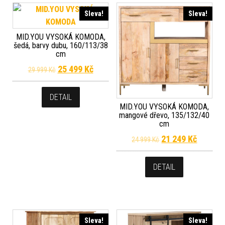
Sleva!
Sleva!
MID.YOU VYSOKÁ KOMODA,
šedá, barvy dubu, 160/113/38
cm
Původní cena byla: 29 999 Kč.
Aktuální cena je: 25 499 Kč.
25 499
Kč
29 999
Kč
DETAIL
MID.YOU VYSOKÁ KOMODA,
mangové dřevo, 135/132/40
cm
Původní cena byla
Aktuální
21 249
Kč
24 999
Kč
DETAIL
Sleva!
Sleva!