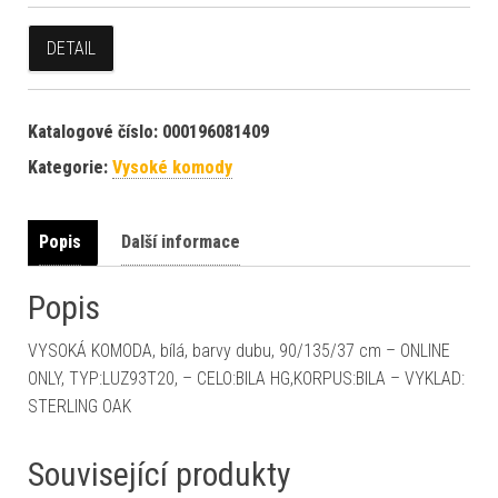
DETAIL
Katalogové číslo:
000196081409
Kategorie:
Vysoké komody
Popis
Další informace
Popis
VYSOKÁ KOMODA, bílá, barvy dubu, 90/135/37 cm – ONLINE
ONLY, TYP:LUZ93T20, – CELO:BILA HG,KORPUS:BILA – VYKLAD:
STERLING OAK
Související produkty