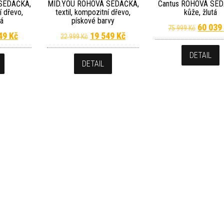
SEDAČKA,
MID.YOU ROHOVÁ SEDAČKA,
Cantus ROHOVÁ SED
í dřevo,
textil, kompozitní dřevo,
kůže, žlutá
dá
pískové barvy
Původní
60 03
75 999
Kč
Kč.
dní cena byla: 22 999 Kč.
Aktuální cena je: 19 549 Kč.
Původní cena byla: 22 999 Kč.
Aktuální cena je: 19 549 Kč.
549
Kč
19 549
Kč
22 999
Kč
DETAIL
DETAIL