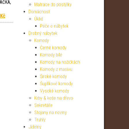
AČKA,
Matrace do postýlky
Domácnost
 cena byla: 75 999 Kč.
Aktuální cena je: 60 039 Kč.
9
Kč
Úklid
Péče o nábytek
Drobný nábytek
Komody
Černé komody
Komody bílé
Komody na nožičkách
Komody z masivu
Široké komody
Šuplíkové komody
Vysoké komody
Krby & koše na dřevo
Sekretáře
Stojany na noviny
Truhly
Jídelny