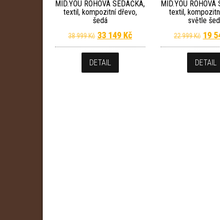
MID.YOU ROHOVÁ SEDAČKA,
MID.YOU ROHOVÁ 
textil, kompozitní dřevo,
textil, kompozitn
šedá
světle še
Původní cena byla: 38 999 Kč.
Aktuální cena je: 33 149 
Půvo
33 149
Kč
19 
38 999
Kč
22 999
Kč
DETAIL
DETAIL