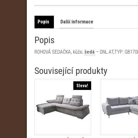
Popis
Další informace
Popis
ROHOVÁ SEDAČKA, kůže,
šedá
– ONL.AT,TYP: GB170
Související produkty
Sleva!