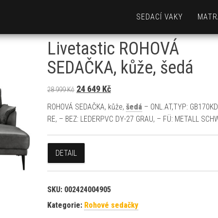
SEDACÍ VAKY
MATR
Livetastic ROHOVÁ
SEDAČKA, kůže, šedá
Původní cena byla: 28 999 Kč.
Aktuální cena je: 24 649 Kč.
24 649
Kč
28 999
Kč
ROHOVÁ SEDAČKA, kůže,
šedá
– ONL.AT,TYP: GB170K
RE, – BEZ: LEDERPVC DY-27 GRAU, – FÜ: METALL SC
DETAIL
SKU:
002424004905
Kategorie:
Rohové sedačky