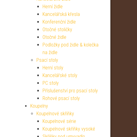
Herní židle
Kancelářská křesla
Konferenční židle
Otočné stoličky
Otočné židle
Podložky pod židle & kolečka
na židle
Psací stoly
Herní stoly
Kancelářské stoly
PC stoly
Příslušenství pro psací stoly
Rohové psací stoly
Koupelny
Koupelnové skříňky
Koupelnové série
Koupelnové skříňky vysoké
Skříňky pod umyvadlo