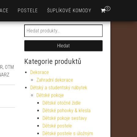
0
ACE
POSTELE
ŠUPLÍKOVÉ KOMODY
Hledat:
Hledat
Kategorie produktů
DR, OTM
Dekorace
HWARZ
Zahradní dekorace
Dětský a studentský nábytek
Dětské pokoje
Dětské otočné židle
Dětské pohovky & křesla
Dětské pokoje sestavy
Dětské postele
Dětské postele s úložným