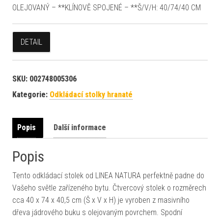
OLEJOVANÝ – **KLÍNOVĚ SPOJENÉ – **Š/V/H: 40/74/40 CM
DETAIL
SKU:
002748005306
Kategorie:
Odkládací stolky hranaté
Popis
Další informace
Popis
Tento odkládací stolek od LINEA NATURA perfektně padne do
Vašeho světle zařízeného bytu. Čtvercový stolek o rozměrech
cca 40 x 74 x 40,5 cm (Š x V x H) je vyroben z masivního
dřeva jádrového buku s olejovaným povrchem. Spodní