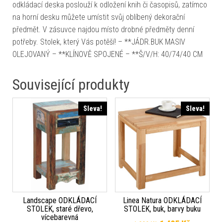
odkládací deska poslouží k odložení knih či časopisů, zatímco
na horní desku můžete umístit svůj oblíbený dekorační
předmět. V zásuvce najdou místo drobné předměty denní
potřeby. Stolek, který Vás potěší! – **JÁDR.BUK MASIV
OLEJOVANÝ – **KLÍNOVĚ SPOJENÉ – **Š/V/H: 40/74/40 CM
Související produkty
Sleva!
Sleva!
Landscape ODKLÁDACÍ
Linea Natura ODKLÁDACÍ
STOLEK, staré dřevo,
STOLEK, buk, barvy buku
vícebarevná