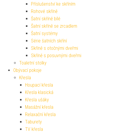
Příslušenství ke skříním
Rohové skříně
Šatní skříně bílé
Šatní skříně se zrcadlem
Šatní systémy
Série šatních skříní
Skříně s otočnými dveřmi
Skříně s posuvnými dveřmi
Toaletní stolky
Obývací pokoje
Křesla
Houpací křesla
Křesla klasická
Křesla ušáky
Masážní křesla
Relaxační křesla
Taburety
TV křesla