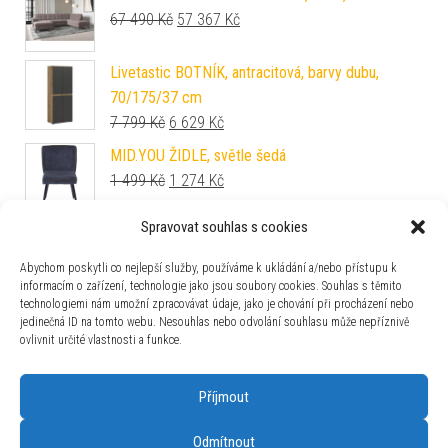
Původní cena byla: 67 490 Kč.
Aktuální cena je: 57 367 Kč.
67 490
Kč
57 367
Kč
Livetastic BOTNÍK, antracitová, barvy dubu,
70/175/37 cm
Původní cena byla: 7 799 Kč.
Aktuální cena je: 6 629 Kč.
7 799
Kč
6 629
Kč
MID.YOU ŽIDLE, světle šedá
Původní cena byla: 1 499 Kč.
Aktuální cena je: 1 274 Kč.
1 499
Kč
1 274
Kč
Spravovat souhlas s cookies
Ambia Home ŽIDLE S PODRUČKAMI, samet,
velur, béžová
Abychom poskytli co nejlepší služby, používáme k ukládání a/nebo přístupu k
Původní cena byla: 5 499 Kč.
Aktuální cena je: 4 069 Kč.
5 499
Kč
4 069
Kč
informacím o zařízení, technologie jako jsou soubory cookies. Souhlas s těmito
technologiemi nám umožní zpracovávat údaje, jako je chování při procházení nebo
ODKLÁDACÍ STOLEK, barvy dubu
jedinečná ID na tomto webu. Nesouhlas nebo odvolání souhlasu může nepříznivě
Původní cena byla: 2 999 Kč.
Aktuální cena je: 2 549 Kč.
2 999
Kč
2 549
Kč
ovlivnit určité vlastnosti a funkce.
Příjmout
Odmítnout