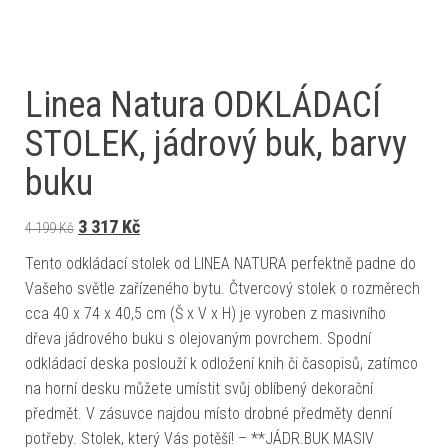
Linea Natura ODKLÁDACÍ
STOLEK, jádrový buk, barvy
buku
Původní cena byla: 4 199 Kč.
Aktuální cena je: 3 317 Kč.
3 317
Kč
4 199
Kč
Tento odkládací stolek od LINEA NATURA perfektně padne do
Vašeho světle zařízeného bytu. Čtvercový stolek o rozměrech
cca 40 x 74 x 40,5 cm (Š x V x H) je vyroben z masivního
dřeva jádrového buku s olejovaným povrchem. Spodní
odkládací deska poslouží k odložení knih či časopisů, zatímco
na horní desku můžete umístit svůj oblíbený dekorační
předmět. V zásuvce najdou místo drobné předměty denní
potřeby. Stolek, který Vás potěší! – **JÁDR.BUK MASIV