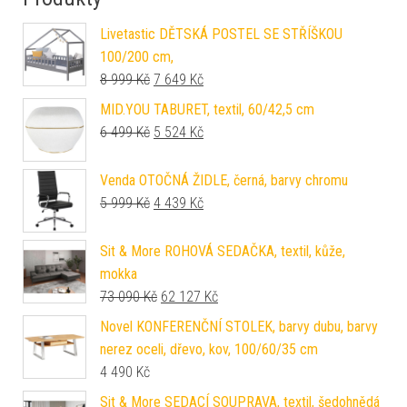
Livetastic DĚTSKÁ POSTEL SE STŘÍŠKOU
100/200 cm,
Původní cena byla: 8 999 Kč.
Aktuální cena je: 7 649 Kč.
8 999
Kč
7 649
Kč
MID.YOU TABURET, textil, 60/42,5 cm
Původní cena byla: 6 499 Kč.
Aktuální cena je: 5 524 Kč.
6 499
Kč
5 524
Kč
Venda OTOČNÁ ŽIDLE, černá, barvy chromu
Původní cena byla: 5 999 Kč.
Aktuální cena je: 4 439 Kč.
5 999
Kč
4 439
Kč
Sit & More ROHOVÁ SEDAČKA, textil, kůže,
mokka
Původní cena byla: 73 090 Kč.
Aktuální cena je: 62 127 Kč.
73 090
Kč
62 127
Kč
Novel KONFERENČNÍ STOLEK, barvy dubu, barvy
nerez oceli, dřevo, kov, 100/60/35 cm
4 490
Kč
Sit & More SEDACÍ SOUPRAVA, textil, šedohnědá