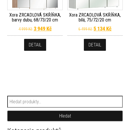
Xora ZRCADLOVÁ SKŘÍŇKA,
Xora ZRCADLOVÁ SKŘÍŇKA,
barvy dubu, 68/73/20 cm
bílá, 75/72/20 cm
Původní cena byla: 4 999 Kč.
Aktuální cena je: 3 949 Kč.
Původní cena byla
Aktuální 
3 949
Kč
5 134
Kč
4 999
Kč
6 499
Kč
DETAIL
DETAIL
Hledat:
Hledat