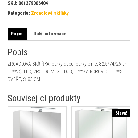
SKU:
001279006404
Kategorie:
Zrcadlové skříňky
Popis
Další informace
Popis
ZRCADLOVÁ SKŘÍŇKA, barvy dubu, barvy pinie, 82,5/74/25 cm
– **VČ. LED, VRCH ŘEMESL. DUB, – **SV. BOROVICE, – **3
DVEŘE, Š: 83 CM
Související produkty
Sleva!