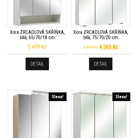
Xora ZRCADLOVÁ SKŘÍŇKA,
Xora ZRCADLOVÁ SKŘÍŇKA,
bílá, 65/70/18 cm
bílá, 75/70/20 cm
Původní cena byla
Aktuální 
5 499
Kč
4 365
Kč
5 899
Kč
DETAIL
DETAIL
Sleva!
Sleva!