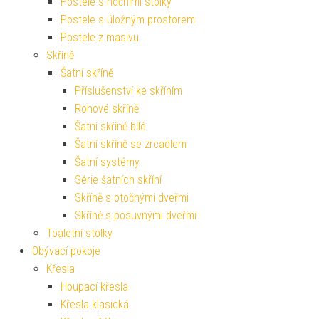
Postele s nočními stolky
Postele s úložným prostorem
Postele z masivu
Skříně
Šatní skříně
Příslušenství ke skříním
Rohové skříně
Šatní skříně bílé
Šatní skříně se zrcadlem
Šatní systémy
Série šatních skříní
Skříně s otočnými dveřmi
Skříně s posuvnými dveřmi
Toaletní stolky
Obývací pokoje
Křesla
Houpací křesla
Křesla klasická