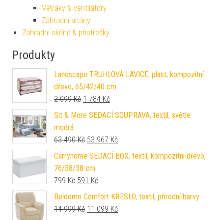
Větráky & ventilátory
Zahradní altány
Zahradní skříně & přístřešky
Produkty
Landscape TRUHLOVÁ LAVICE, plast, kompozitní
dřevo, 65/42/40 cm
Původní cena byla: 2 099 Kč.
Aktuální cena je: 1 784 Kč.
2 099
Kč
1 784
Kč
Sit & More SEDACÍ SOUPRAVA, textil, světle
modrá
Původní cena byla: 63 490 Kč.
Aktuální cena je: 53 967 Kč.
63 490
Kč
53 967
Kč
Carryhome SEDACÍ BOX, textil, kompozitní dřevo,
76/38/38 cm
Původní cena byla: 799 Kč.
Aktuální cena je: 591 Kč.
799
Kč
591
Kč
Beldomo Comfort KŘESLO, textil, přírodní barvy
Původní cena byla: 14 999 Kč.
Aktuální cena je: 11 099 Kč.
14 999
Kč
11 099
Kč