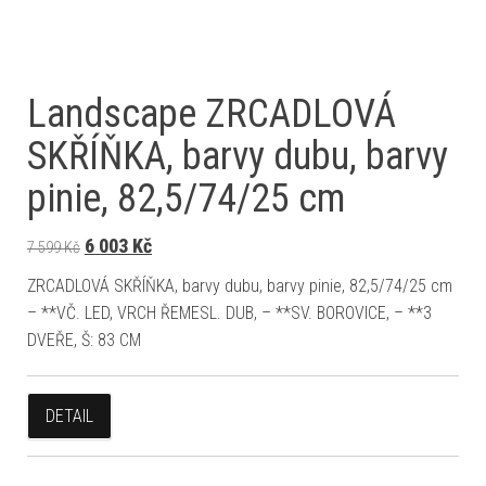
Landscape ZRCADLOVÁ
SKŘÍŇKA, barvy dubu, barvy
pinie, 82,5/74/25 cm
Původní cena byla: 7 599 Kč.
Aktuální cena je: 6 003 Kč.
6 003
Kč
7 599
Kč
ZRCADLOVÁ SKŘÍŇKA, barvy dubu, barvy pinie, 82,5/74/25 cm
– **VČ. LED, VRCH ŘEMESL. DUB, – **SV. BOROVICE, – **3
DVEŘE, Š: 83 CM
DETAIL