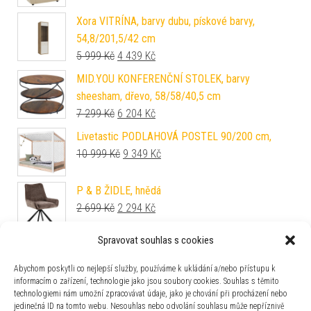
Xora VITRÍNA, barvy dubu, pískové barvy,
54,8/201,5/42 cm
Původní cena byla: 5 999 Kč.
Aktuální cena je: 4 439 Kč.
5 999
Kč
4 439
Kč
MID.YOU KONFERENČNÍ STOLEK, barvy
sheesham, dřevo, 58/58/40,5 cm
Původní cena byla: 7 299 Kč.
Aktuální cena je: 6 204 Kč.
7 299
Kč
6 204
Kč
Livetastic PODLAHOVÁ POSTEL 90/200 cm,
Původní cena byla: 10 999 Kč.
Aktuální cena je: 9 349 Kč.
10 999
Kč
9 349
Kč
P & B ŽIDLE, hnědá
Původní cena byla: 2 699 Kč.
Aktuální cena je: 2 294 Kč.
2 699
Kč
2 294
Kč
Spravovat souhlas s cookies
Niels Andersson TABURET, textil, karton,
kompozitní dřevo, 67/42/46 cm
Abychom poskytli co nejlepší služby, používáme k ukládání a/nebo přístupu k
1 799
Kč
informacím o zařízení, technologie jako jsou soubory cookies. Souhlas s těmito
technologiemi nám umožní zpracovávat údaje, jako je chování při procházení nebo
Sit & More SEDACÍ SOUPRAVA, textil, tmavě šedá
jedinečná ID na tomto webu. Nesouhlas nebo odvolání souhlasu může nepříznivě