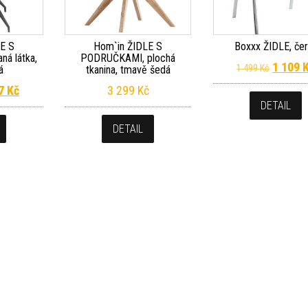
E S
Hom`in ŽIDLE S
Boxxx ŽIDLE, če
á látka,
PODRUČKAMI, plochá
Původní
1 109
1 499
Kč
á
tkanina, tmavě šedá
dní cena byla: 3 199 Kč.
Aktuální cena je: 2 367 Kč.
67
Kč
3 299
Kč
DETAIL
DETAIL