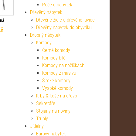
Péče o nábytek
Dřevěný nábytek
Dřevěné židle a dřevěné lavice
rná
Dřevěný nábytek do obýváku
 cena byla: 1 499 Kč.
Aktuální cena je: 1 109 Kč.
Kč
Drobný nábytek
Komody
Černé komody
Komody bílé
Komody na nožičkách
Komody z masivu
Široké komody
Vysoké komody
Krby & koše na dřevo
Sekretáře
Stojany na noviny
Truhly
Jídelny
Barový nábytek