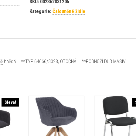
SKU:
002362031205
Kategorie:
Čalouněné židle
vě
hnědá – **TYP:64666/3028, OTOČNÁ – **PODNOŽÍ DUB MASIV –
Sleva!