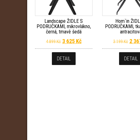
Landscape ŽIDLE S
Hom`in ŽIDL
PODRUČKAMI, mikrovlákno,
PODRUČKAMI, tkan
černá, tmavě šedá
antracitov
Původní cena byla: 4 899 Kč.
Aktuální cena je: 3 625 Kč.
Půvo
3 625
Kč
2 3
4 899
Kč
3 199
Kč
DETAIL
DETAIL