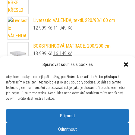
Livetastic VÁLENDA, textil, 220/93/100 cm
Původní cena byla: 12 999 Kč.
Aktuální cena je: 11 049 Kč.
12 999
Kč
11 049
Kč
BOXSPRINGOVÁ MATRACE, 200/200 cm
Původní cena byla: 18 999 Kč.
Aktuální cena je: 16 149 Kč.
18 999
Kč
16 149
Kč
Spravovat souhlas s cookies
Sit & More TŘÍMÍSTNÁ POHOVKA, textil,
krémová
Abychom poskytli co nejlepší služby, používáme k ukládání a/nebo přístupu k
informacím o zařízení, technologie jako jsou soubory cookies. Souhlas s těmito
Původní cena byla: 41 990 Kč.
Aktuální cena je: 35 692 Kč.
41 990
Kč
35 692
Kč
technologiemi nám umožní zpracovávat údaje, jako je chování při procházení nebo
jedinečná ID na tomto webu. Nesouhlas nebo odvolání souhlasu může nepříznivě
Rauch Möbel ŠATNÍ SKŘÍŇ S OTOČNÝMI
ovlivnit určité vlastnosti a funkce.
DVEŘMI, šedá, dub artisan, 187/194/53 cm
Původní cena byla: 12 299 Kč.
Aktuální cena je: 10 454 Kč.
12 299
Kč
10 454
Kč
Příjmout
Ambia Garden STOJAN DO ZEMĚ
2 199
Kč
Odmítnout