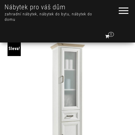
Nábytek pro váš dům
zahradní nábytek, nábytek do bytu, nábytek do
domu
0
Sleva!