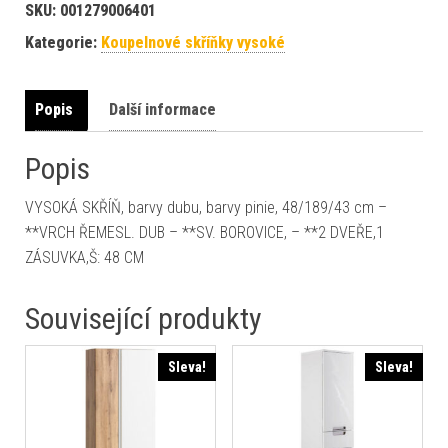
SKU:
001279006401
Kategorie:
Koupelnové skříňky vysoké
Popis
Další informace
Popis
VYSOKÁ SKŘÍŇ, barvy dubu, barvy pinie, 48/189/43 cm –
**VRCH ŘEMESL. DUB – **SV. BOROVICE, – **2 DVEŘE,1
ZÁSUVKA,Š: 48 CM
Související produkty
Sleva!
Sleva!