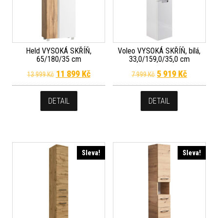
Held VYSOKÁ SKŘÍŇ,
Voleo VYSOKÁ SKŘÍŇ, bílá,
65/180/35 cm
33,0/159,0/35,0 cm
Původní cena byla: 13 999 Kč.
Aktuální cena je: 11 899 Kč.
Původní cena byla
Aktuální 
11 899
Kč
5 919
Kč
13 999
Kč
7 999
Kč
DETAIL
DETAIL
Sleva!
Sleva!