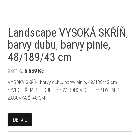
Landscape VYSOKÁ SKŘÍŇ,
barvy dubu, barvy pinie,
48/189/43 cm
Původní cena byla: 8 999 Kč.
Aktuální cena je: 6 659 Kč.
6 659
Kč
8 999
Kč
VYSOKÁ SKŘÍŇ, barvy dubu, barvy pinie, 48/189/43 cm –
**VRCH ŘEMESL. DUB – **SV. BOROVICE, – **2 DVEŘE,1
ZÁSUVKA,Š: 48 CM
DETAIL