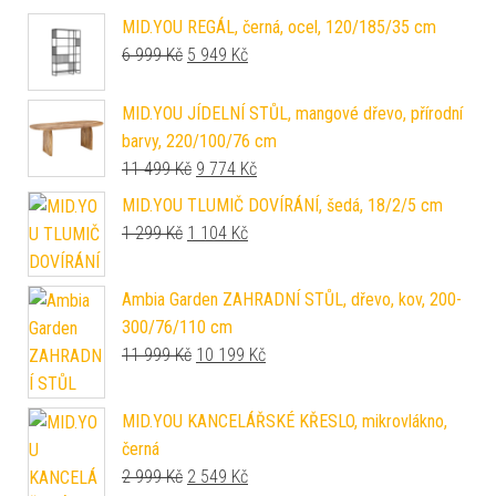
MID.YOU REGÁL, černá, ocel, 120/185/35 cm
Původní cena byla: 6 999 Kč.
Aktuální cena je: 5 949 Kč.
6 999
Kč
5 949
Kč
MID.YOU JÍDELNÍ STŮL, mangové dřevo, přírodní
barvy, 220/100/76 cm
Původní cena byla: 11 499 Kč.
Aktuální cena je: 9 774 Kč.
11 499
Kč
9 774
Kč
MID.YOU TLUMIČ DOVÍRÁNÍ, šedá, 18/2/5 cm
Původní cena byla: 1 299 Kč.
Aktuální cena je: 1 104 Kč.
1 299
Kč
1 104
Kč
Ambia Garden ZAHRADNÍ STŮL, dřevo, kov, 200-
300/76/110 cm
Původní cena byla: 11 999 Kč.
Aktuální cena je: 10 199 Kč.
11 999
Kč
10 199
Kč
MID.YOU KANCELÁŘSKÉ KŘESLO, mikrovlákno,
černá
Původní cena byla: 2 999 Kč.
Aktuální cena je: 2 549 Kč.
2 999
Kč
2 549
Kč