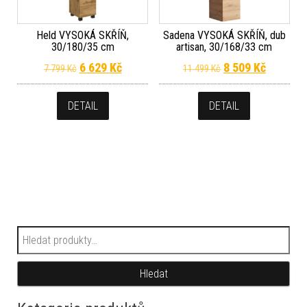
Held VYSOKÁ SKŘÍŇ,
Sadena VYSOKÁ SKŘÍŇ, dub
30/180/35 cm
artisan, 30/168/33 cm
Původní cena byla: 7 799 Kč.
Aktuální cena je: 6 629 Kč.
Původní cena byl
Aktuální
6 629
Kč
8 509
Kč
7 799
Kč
11 499
Kč
DETAIL
DETAIL
Hledat:
Hledat