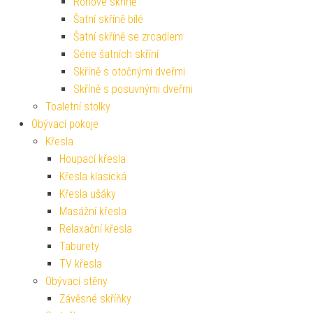
Rohové skříně
Šatní skříně bílé
Šatní skříně se zrcadlem
Série šatních skříní
Skříně s otočnými dveřmi
Skříně s posuvnými dveřmi
Toaletní stolky
Obývací pokoje
Křesla
Houpací křesla
Křesla klasická
Křesla ušáky
Masážní křesla
Relaxační křesla
Taburety
TV křesla
Obývací stěny
Závěsné skříňky