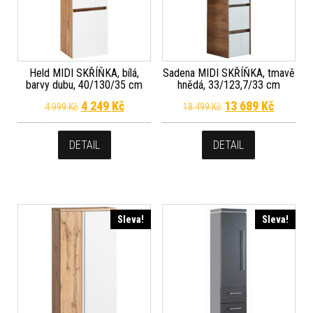
Held MIDI SKŘÍŇKA, bílá,
Sadena MIDI SKŘÍŇKA, tmavě
barvy dubu, 40/130/35 cm
hnědá, 33/123,7/33 cm
Původní cena byla: 4 999 Kč.
Aktuální cena je: 4 249 Kč.
Původní cena byla
Aktuální
4 249
Kč
13 689
Kč
4 999
Kč
18 499
Kč
DETAIL
DETAIL
Sleva!
Sleva!