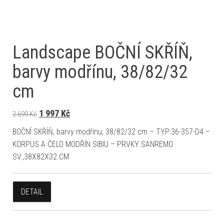
Landscape BOČNÍ SKŘÍŇ,
barvy modřínu, 38/82/32
cm
Původní cena byla: 2 699 Kč.
Aktuální cena je: 1 997 Kč.
1 997
Kč
2 699
Kč
BOČNÍ SKŘÍŇ, barvy modřínu, 38/82/32 cm – TYP:36-357-D4 –
KORPUS A ČELO MODŘÍN SIBIU – PRVKY SANREMO
SV.,38X82X32 CM
DETAIL