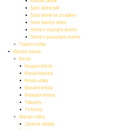
Rohové skříně
Šatní skříně bílé
Šatní skříně se zrcadlem
Série šatních skříní
Skříně s otočnými dveřmi
Skříně s posuvnými dveřmi
Toaletní stolky
Obývací pokoje
Křesla
Houpací křesla
Křesla klasická
Křesla ušáky
Masážní křesla
Relaxační křesla
Taburety
TV křesla
Obývací stěny
Závěsné skříňky