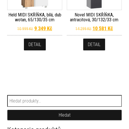
Held MIDI SKŘÍŇKA, bílá, dub
Novel MIDI SKŘÍŇKA,
wotan, 65/130/35 cm
antracitová, 30/132/33 cm
Původní cena byla: 10 999 Kč.
Aktuální cena je: 9 349 Kč.
Původní cena byla
Aktuální
9 349
Kč
10 581
Kč
10 999
Kč
14 299
Kč
DETAIL
DETAIL
Hledat:
Hledat