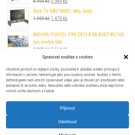
Původní cena byla: 6 999 Kč.
Aktuální cena je: 5 949 Kč.
6 999
Kč
5 949
Kč
Xora TV NÁSTAVEC, sklo, šedá
Původní cena byla: 1 999 Kč.
Aktuální cena je: 1 479 Kč.
1 999
Kč
1 479
Kč
MID.YOU POSTEL PRO DĚTI A MLÁDEŽ 80/160
cm, modrá, bílá
Původní cena byla: 8 899 Kč.
Aktuální cena je: 7 564 Kč.
8 899
Kč
7 564
Kč
Spravovat souhlas s cookies
Hom`in KOMODA, tmavě šedá, dub artisan,
95/115/43 cm
Abychom poskytli co nejlepší služby, používáme k ukládání a/nebo přístupu k
Původní cena byla: 9 999 Kč.
Aktuální cena je: 7 399 Kč.
9 999
Kč
7 399
Kč
informacím o zařízení, technologie jako jsou soubory cookies. Souhlas s těmito
technologiemi nám umožní zpracovávat údaje, jako je chování při procházení nebo
MID.YOU ŠATNÍ LAVICE, 106/43/37 cm
jedinečná ID na tomto webu. Nesouhlas nebo odvolání souhlasu může nepříznivě
Původní cena byla: 4 999 Kč.
Aktuální cena je: 4 249 Kč.
ovlivnit určité vlastnosti a funkce.
4 999
Kč
4 249
Kč
Příjmout
Odmítnout
Používáme WordPress (v češtině).
|
Šablona: Bulk Shop
| ACIT