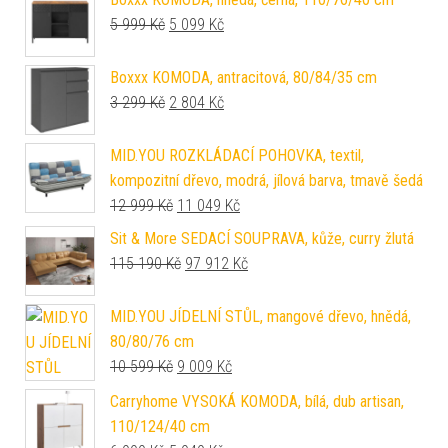
Původní cena byla: 5 999 Kč.
Aktuální cena je: 5 099 Kč.
5 999
Kč
5 099
Kč
Boxxx KOMODA, antracitová, 80/84/35 cm
Původní cena byla: 3 299 Kč.
Aktuální cena je: 2 804 Kč.
3 299
Kč
2 804
Kč
MID.YOU ROZKLÁDACÍ POHOVKA, textil,
kompozitní dřevo, modrá, jílová barva, tmavě šedá
Původní cena byla: 12 999 Kč.
Aktuální cena je: 11 049 Kč.
12 999
Kč
11 049
Kč
Sit & More SEDACÍ SOUPRAVA, kůže, curry žlutá
Původní cena byla: 115 190 Kč.
Aktuální cena je: 97 912 Kč.
115 190
Kč
97 912
Kč
MID.YOU JÍDELNÍ STŮL, mangové dřevo, hnědá,
80/80/76 cm
Původní cena byla: 10 599 Kč.
Aktuální cena je: 9 009 Kč.
10 599
Kč
9 009
Kč
Carryhome VYSOKÁ KOMODA, bílá, dub artisan,
110/124/40 cm