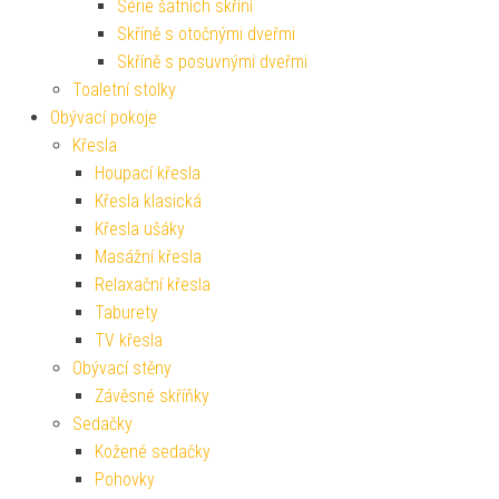
Série šatních skříní
Skříně s otočnými dveřmi
Skříně s posuvnými dveřmi
Toaletní stolky
Obývací pokoje
Křesla
Houpací křesla
Křesla klasická
Křesla ušáky
Masážní křesla
Relaxační křesla
Taburety
TV křesla
Obývací stěny
Závěsné skříňky
Sedačky
Kožené sedačky
Pohovky