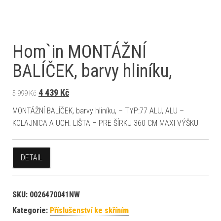
Hom`in MONTÁŽNÍ
BALÍČEK, barvy hliníku,
Původní cena byla: 5 999 Kč.
Aktuální cena je: 4 439 Kč.
4 439
Kč
5 999
Kč
MONTÁŽNÍ BALÍČEK, barvy hliníku, – TYP:77 ALU, ALU –
KOLAJNICA A UCH. LIŠTA – PRE ŠÍRKU 360 CM MAXI VÝŠKU
DETAIL
SKU:
0026470041NW
Kategorie:
Příslušenství ke skříním