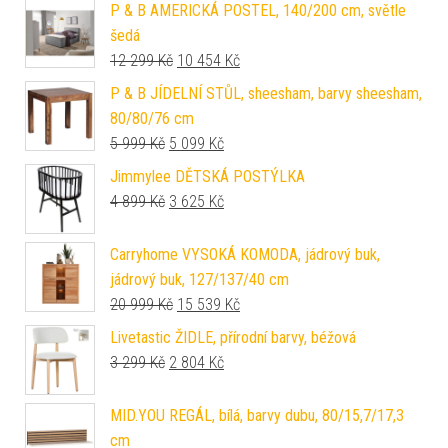
P & B AMERICKÁ POSTEL, 140/200 cm, světle
šedá
Původní cena byla: 12 299 Kč.
Aktuální cena je: 10 454 Kč.
12 299
Kč
10 454
Kč
P & B JÍDELNÍ STŮL, sheesham, barvy sheesham,
80/80/76 cm
Původní cena byla: 5 999 Kč.
Aktuální cena je: 5 099 Kč.
5 999
Kč
5 099
Kč
Jimmylee DĚTSKÁ POSTÝLKA
Původní cena byla: 4 899 Kč.
Aktuální cena je: 3 625 Kč.
4 899
Kč
3 625
Kč
Carryhome VYSOKÁ KOMODA, jádrový buk,
jádrový buk, 127/137/40 cm
Původní cena byla: 20 999 Kč.
Aktuální cena je: 15 539 Kč.
20 999
Kč
15 539
Kč
Livetastic ŽIDLE, přírodní barvy, béžová
Původní cena byla: 3 299 Kč.
Aktuální cena je: 2 804 Kč.
3 299
Kč
2 804
Kč
MID.YOU REGÁL, bílá, barvy dubu, 80/15,7/17,3
cm