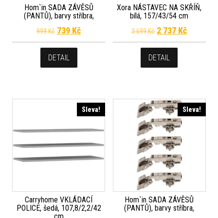
Hom`in SADA ZÁVĚSŮ
Xora NÁSTAVEC NA SKŘÍŇ,
(PANTŮ), barvy stříbra,
bílá, 157/43/54 cm
Původní cena byla: 999 Kč.
Aktuální cena je: 739 Kč.
Původní cena byla
Aktuální 
739
Kč
2 737
Kč
999
Kč
3 699
Kč
DETAIL
DETAIL
Sleva!
Sleva!
Carryhome VKLÁDACÍ
Hom`in SADA ZÁVĚSŮ
POLICE, šedá, 107,8/2,2/42
(PANTŮ), barvy stříbra,
cm