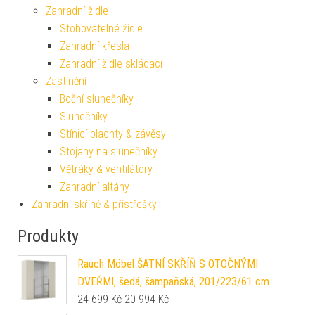
Zahradní židle
Stohovatelné židle
Zahradní křesla
Zahradní židle skládací
Zastínění
Boční slunečníky
Slunečníky
Stínicí plachty & závěsy
Stojany na slunečníky
Větráky & ventilátory
Zahradní altány
Zahradní skříně & přístřešky
Produkty
Rauch Möbel ŠATNÍ SKŘÍŇ S OTOČNÝMI
DVEŘMI, šedá, šampaňská, 201/223/61 cm
Původní cena byla: 24 699 Kč.
Aktuální cena je: 20 994 Kč.
24 699
Kč
20 994
Kč