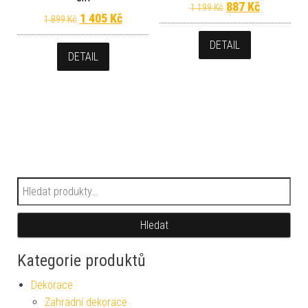
Původní cena byl
Aktuální c
887
Kč
1 199
Kč
Původní cena byla: 1 899 Kč.
Aktuální cena je: 1 405 Kč.
1 405
Kč
1 899
Kč
DETAIL
DETAIL
Hledat:
Hledat
Kategorie produktů
Dekorace
Zahradní dekorace