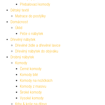
Přebalovací komody
Dětský textil
Matrace do postýlky
Domácnost
Úklid
Péče o nábytek
Dřevěný nábytek
Dřevěné židle a dřevěné lavice
Dřevěný nábytek do obýváku
Drobný nábytek
Komody
Černé komody
Komody bílé
Komody na nožičkách
Komody z masivu
Široké komody
Vysoké komody
Krby & koše na dřevo