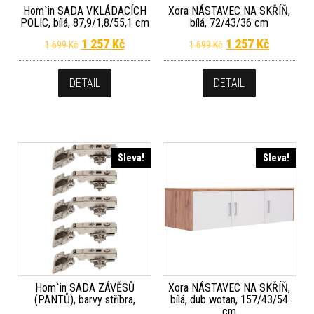
Hom`in SADA VKLÁDACÍCH
Xora NÁSTAVEC NA SKŘÍŇ,
POLIC, bílá, 87,9/1,8/55,1 cm
bílá, 72/43/36 cm
Původní cena byla: 1 699 Kč.
Aktuální cena je: 1 257 Kč.
Původní cena byla
Aktuální 
1 257
Kč
1 257
Kč
1 699
Kč
1 699
Kč
DETAIL
DETAIL
Sleva!
Sleva!
Hom`in SADA ZÁVĚSŮ
Xora NÁSTAVEC NA SKŘÍŇ,
(PANTŮ), barvy stříbra,
bílá, dub wotan, 157/43/54
cm