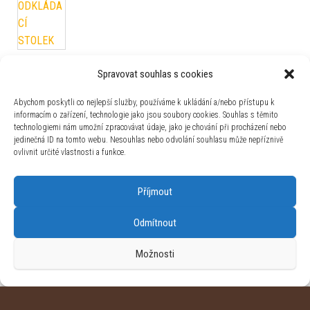
MID.YOU ROHOVÁ SEDAČKA, textil, vínově
Spravovat souhlas s cookies
červená
Původní cena byla: 29 499 Kč.
Aktuální cena je: 25 074 Kč.
29 499
Kč
25 074
Kč
Abychom poskytli co nejlepší služby, používáme k ukládání a/nebo přístupu k
informacím o zařízení, technologie jako jsou soubory cookies. Souhlas s těmito
Sit & More ROHOVÁ SEDAČKA, textil, šedá
technologiemi nám umožní zpracovávat údaje, jako je chování při procházení nebo
Původní cena byla: 71 790 Kč.
Aktuální cena je: 61 022 Kč.
71 790
Kč
61 022
Kč
jedinečná ID na tomto webu. Nesouhlas nebo odvolání souhlasu může nepříznivě
ovlivnit určité vlastnosti a funkce.
Ti'me ROZKLÁDACÍ POHOVKA, textil, hnědá
Příjmout
Původní cena byla: 12 999 Kč.
Aktuální cena je: 11 049 Kč.
12 999
Kč
11 049
Kč
Odmítnout
Možnosti
Používáme WordPress (v češtině).
|
Šablona: Bulk Shop
| ACIT
s.r.o. Chodovská 228/3 Praha 4 IČ: 26454424