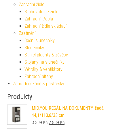
Zahradní židle
Stohovatelné židle
Zahradní křesla
Zahradní židle skládací
Zastínění
Boční slunečníky
Slunečníky
Stínicí plachty & závěsy
Stojany na slunečníky
Větráky & ventilátory
Zahradní altány
Zahradní skříně & přístřešky
Produkty
MID.YOU REGÁL NA DOKUMENTY, šedá,
44,1/113,6/33 cm
Původní cena byla: 3 399 Kč.
Aktuální cena je: 2 889 Kč.
3 399
Kč
2 889
Kč