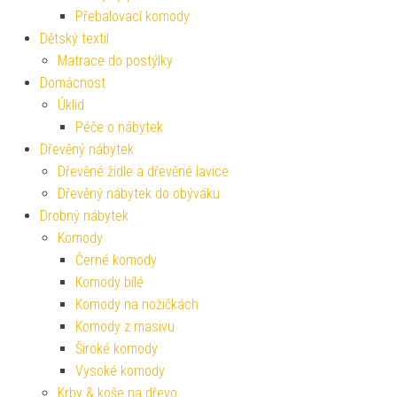
Přebalovací komody
Dětský textil
Matrace do postýlky
Domácnost
Úklid
Péče o nábytek
Dřevěný nábytek
Dřevěné židle a dřevěné lavice
Dřevěný nábytek do obýváku
Drobný nábytek
Komody
Černé komody
Komody bílé
Komody na nožičkách
Komody z masivu
Široké komody
Vysoké komody
Krby & koše na dřevo