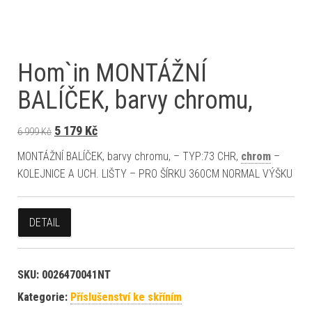
Hom`in MONTÁŽNÍ
BALÍČEK, barvy chromu,
Původní cena byla: 6 999 Kč.
Aktuální cena je: 5 179 Kč.
5 179
Kč
6 999
Kč
MONTÁŽNÍ BALÍČEK, barvy chromu, – TYP:73 CHR,
chrom
–
KOLEJNICE A UCH. LIŠTY – PRO ŠÍRKU 360CM NORMAL VÝŠKU
DETAIL
SKU:
0026470041NT
Kategorie:
Příslušenství ke skříním