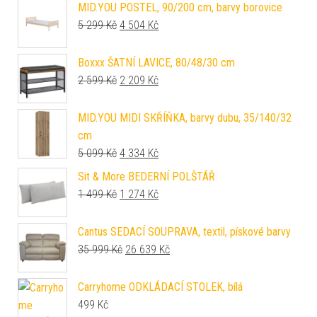
MID.YOU POSTEL, 90/200 cm, barvy borovice
Původní cena byla: 5 299 Kč.
Aktuální cena je: 4 504 Kč.
5 299
Kč
4 504
Kč
Boxxx ŠATNÍ LAVICE, 80/48/30 cm
Původní cena byla: 2 599 Kč.
Aktuální cena je: 2 209 Kč.
2 599
Kč
2 209
Kč
MID.YOU MIDI SKŘÍŇKA, barvy dubu, 35/140/32
cm
Původní cena byla: 5 099 Kč.
Aktuální cena je: 4 334 Kč.
5 099
Kč
4 334
Kč
Sit & More BEDERNÍ POLŠTÁŘ
Původní cena byla: 1 499 Kč.
Aktuální cena je: 1 274 Kč.
1 499
Kč
1 274
Kč
Cantus SEDACÍ SOUPRAVA, textil, pískové barvy
Původní cena byla: 35 999 Kč.
Aktuální cena je: 26 639 Kč.
35 999
Kč
26 639
Kč
Carryhome ODKLÁDACÍ STOLEK, bílá
499
Kč