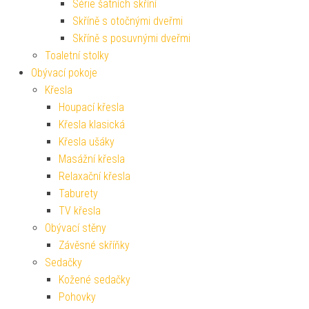
Série šatních skříní
Skříně s otočnými dveřmi
Skříně s posuvnými dveřmi
Toaletní stolky
Obývací pokoje
Křesla
Houpací křesla
Křesla klasická
Křesla ušáky
Masážní křesla
Relaxační křesla
Taburety
TV křesla
Obývací stěny
Závěsné skříňky
Sedačky
Kožené sedačky
Pohovky