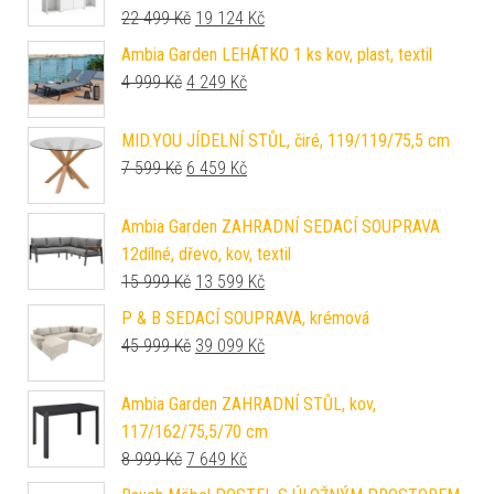
Původní cena byla: 22 499 Kč.
Aktuální cena je: 19 124 Kč.
22 499
Kč
19 124
Kč
Ambia Garden LEHÁTKO 1 ks kov, plast, textil
Původní cena byla: 4 999 Kč.
Aktuální cena je: 4 249 Kč.
4 999
Kč
4 249
Kč
MID.YOU JÍDELNÍ STŮL, čiré, 119/119/75,5 cm
Původní cena byla: 7 599 Kč.
Aktuální cena je: 6 459 Kč.
7 599
Kč
6 459
Kč
Ambia Garden ZAHRADNÍ SEDACÍ SOUPRAVA
12dílné, dřevo, kov, textil
Původní cena byla: 15 999 Kč.
Aktuální cena je: 13 599 Kč.
15 999
Kč
13 599
Kč
P & B SEDACÍ SOUPRAVA, krémová
Původní cena byla: 45 999 Kč.
Aktuální cena je: 39 099 Kč.
45 999
Kč
39 099
Kč
Ambia Garden ZAHRADNÍ STŮL, kov,
117/162/75,5/70 cm
Původní cena byla: 8 999 Kč.
Aktuální cena je: 7 649 Kč.
8 999
Kč
7 649
Kč