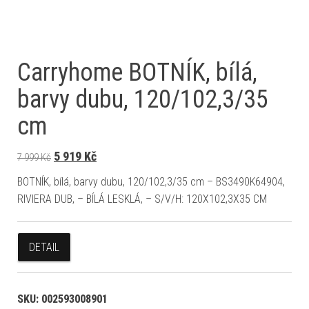
Carryhome BOTNÍK, bílá,
barvy dubu, 120/102,3/35
cm
Původní cena byla: 7 999 Kč.
Aktuální cena je: 5 919 Kč.
5 919
Kč
7 999
Kč
BOTNÍK, bílá, barvy dubu, 120/102,3/35 cm – BS3490K64904,
RIVIERA DUB, – BÍLÁ LESKLÁ, – S/V/H: 120X102,3X35 CM
DETAIL
SKU:
002593008901