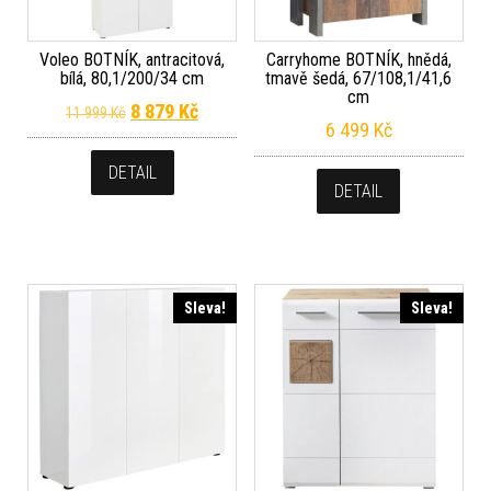
Voleo BOTNÍK, antracitová,
Carryhome BOTNÍK, hnědá,
bílá, 80,1/200/34 cm
tmavě šedá, 67/108,1/41,6
cm
Původní cena byla: 11 999 Kč.
Aktuální cena je: 8 879 Kč.
8 879
Kč
11 999
Kč
6 499
Kč
DETAIL
DETAIL
Sleva!
Sleva!