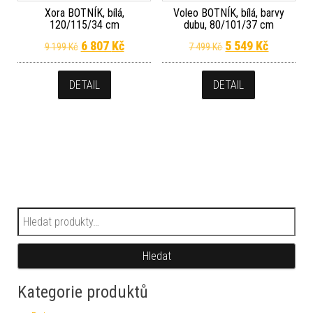
Xora BOTNÍK, bílá,
Voleo BOTNÍK, bílá, barvy
120/115/34 cm
dubu, 80/101/37 cm
Původní cena byla: 9 199 Kč.
Aktuální cena je: 6 807 Kč.
Původní cena byla
Aktuální 
6 807
Kč
5 549
Kč
9 199
Kč
7 499
Kč
DETAIL
DETAIL
Hledat:
Hledat
Kategorie produktů