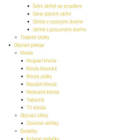
Šatní skříně se zrcadlem
Série šatních skříní
Skříně s otočnými dveřmi
Skříně s posuvnými dveřmi
Toaletní stolky
Obývací pokoje
Křesla
Houpací křesla
Křesla klasická
Křesla ušáky
Masážní křesla
Relaxační křesla
Taburety
TV křesla
Obývací stěny
Závěsné skříňky
Sedačky
Kožené sedačky