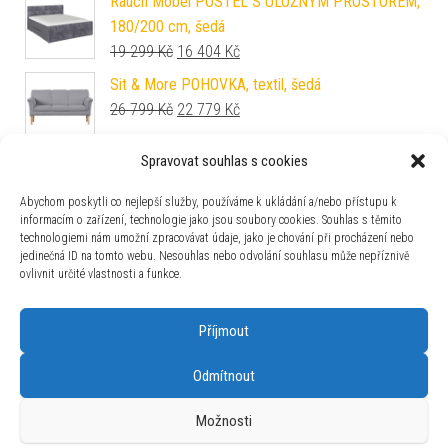
Rauch Möbel POSTEL S ÚLOŽNÝM PROSTOREM,
180/200 cm, šedá
Původní cena byla: 19 299 Kč.
Aktuální cena je: 16 404 Kč.
19 299
Kč
16 404
Kč
Sit & More POHOVKA, textil, šedá
Původní cena byla: 26 799 Kč.
Aktuální cena je: 22 779 Kč.
26 799
Kč
22 779
Kč
Spravovat souhlas s cookies
Sit & More TŘÍMÍSTNÁ POHOVKA, textil, jílová
barva
Abychom poskytli co nejlepší služby, používáme k ukládání a/nebo přístupu k
Původní cena byla: 41 990 Kč.
Aktuální cena je: 35 692 Kč.
41 990
Kč
35 692
Kč
informacím o zařízení, technologie jako jsou soubory cookies. Souhlas s těmito
technologiemi nám umožní zpracovávat údaje, jako je chování při procházení nebo
Xora ZÁVĚSNÁ SKŘÍŇKA, barvy dubu, 30/70/20
jedinečná ID na tomto webu. Nesouhlas nebo odvolání souhlasu může nepříznivě
cm
ovlivnit určité vlastnosti a funkce.
Původní cena byla: 2 399 Kč.
Aktuální cena je: 1 775 Kč.
2 399
Kč
1 775
Kč
Příjmout
Odmítnout
Používáme WordPress (v češtině).
|
Šablona: Bulk Shop
| ACIT
Možnosti
s.r.o. Chodovská 228/3 Praha 4 IČ: 26454424