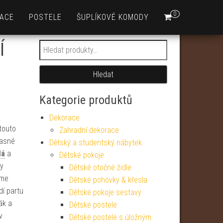
0
ACE
POSTELE
ŠUPLÍKOVÉ KOMODY
Í
Hledat:
Hledat
Kategorie produktů
Dekorace
touto
Zahradní dekorace
Jasné
Dětský a studentský nábytek
dá
a
Dětské pokoje
hy
Dětské otočné židle
jme
Dětské pohovky & křesla
í partu
Dětské pokoje sestavy
ák a
Dětské postele
v
Dětské postele s úložným