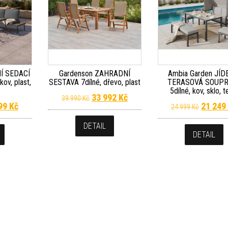
Í SEDACÍ
Gardenson ZAHRADNÍ
Ambia Garden JÍD
ov, plast,
SESTAVA 7dílné, dřevo, plast
TERASOVÁ SOUP
5dílné, kov, sklo, te
Kč.
Původní cena byla: 39 990 Kč.
Aktuální cena je: 33 992 Kč.
33 992
Kč
39 990
Kč
dní cena byla: 19 999 Kč.
Aktuální cena je: 16 999 Kč.
Původní
999
Kč
21 24
24 999
Kč
DETAIL
DETAIL