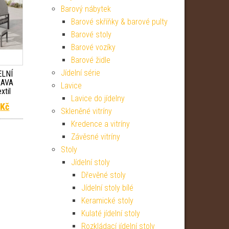
Barový nábytek
Barové skříňky & barové pulty
Barové stoly
Barové vozíky
Barové židle
Jídelní série
ELNÍ
RAVA
Lavice
xtil
Lavice do jídelny
 cena byla: 24 999 Kč.
Aktuální cena je: 21 249 Kč.
9
Kč
Skleněné vitríny
Kredence a vitríny
Závěsné vitríny
Stoly
Jídelní stoly
Dřevěné stoly
Jídelní stoly bílé
Keramické stoly
Kulaté jídelní stoly
Rozkládací jídelní stoly