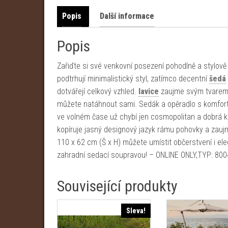
Popis
Další informace
Popis
Zařiďte si své venkovní posezení pohodlně a stylově
podtrhují minimalistický styl, zatímco decentní
šedá
dotvářejí celkový vzhled.
lavice
zaujme svým tvarem 
můžete natáhnout sami. Sedák a opěradlo s komfort
ve volném čase už chybí jen cosmopolitan a dobrá kn
kopíruje jasný designový jazyk rámu pohovky a zau
110 x 62 cm (Š x H) můžete umístit občerstvení i el
zahradní sedací soupravou! – ONLINE ONLY,TYP: 80
Související produkty
Sleva!