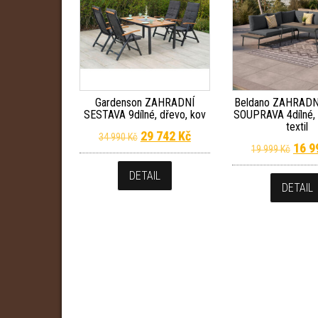
Gardenson ZAHRADNÍ
Beldano ZAHRADN
SESTAVA 9dílné, dřevo, kov
SOUPRAVA 4dílné, k
textil
Původní cena byla: 34 990 Kč.
Aktuální cena je: 29 742 
29 742
Kč
34 990
Kč
Půvo
16 
19 999
Kč
DETAIL
DETAIL