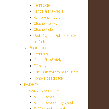
Herní židle
Kancelářská křesla
Konferenční židle
Otočné stoličky
Otočné židle
Podložky pod židle & kolečka
na židle
Psací stoly
Herní stoly
Kancelářské stoly
PC stoly
Příslušenství pro psací stoly
Rohové psací stoly
Koupelny
Koupelnové skříňky
Koupelnové série
Koupelnové skříňky vysoké
Skříňky pod umyvadlo