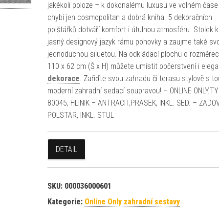
jakékoli poloze – k dokonalému luxusu ve volném čase
chybí jen cosmopolitan a dobrá kniha. 5 dekoračních
polštářků dotváří komfort i útulnou atmosféru. Stolek k
jasný designový jazyk rámu pohovky a zaujme také sv
jednoduchou siluetou. Na odkládací plochu o rozměre
110 x 62 cm (Š x H) můžete umístit občerstvení i elega
dekorace
. Zařiďte svou zahradu či terasu stylově s to
moderní zahradní sedací soupravou! – ONLINE ONLY,TY
80045, HLINIK – ANTRACIT,PRASEK, INKL. SED. – ZADO
POLSTAR, INKL. STUL
DETAIL
SKU:
000036000601
Kategorie:
Online Only zahradní sestavy