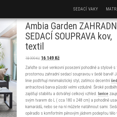
SEDACÍ VAKY
MATR
Ambia Garden ZAHRADN
SEDACÍ SOUPRAVA kov,
textil
Původní cena byla: 18 999 Kč.
Aktuální cena je: 16 149 Kč.
16 149
Kč
18 999
Kč
Zařiďte si své venkovní posezení pohodlně a stylově s 
prostornou zahradní sedací soupravou v šedé barvě! 
linie podtrhují minimalistický styl, zatímco decentní
še
antracitová barva působí velmi vzdušně. Široké podbě
zajišťují stabilitu a dotvářejí celkový vzhled.
lavice
zau
svým tvarem do L ( cca 180 x 248 cm) a pohodlně usad
kamarádů, nebo se na ní můžete natáhnout sami. Sed
opěradlo s komfortním pěnovým jádrem podepřou tělo 