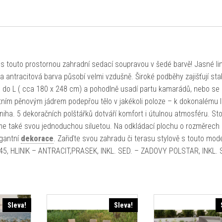
 s touto prostornou zahradní sedací soupravou v šedé barvě! Jasné lin
a antracitová barva působí velmi vzdušně. Široké podběhy zajišťují stab
do L ( cca 180 x 248 cm) a pohodlně usadí partu kamarádů, nebo se 
ním pěnovým jádrem podepřou tělo v jakékoli poloze – k dokonalému 
iha. 5 dekoračních polštářků dotváří komfort i útulnou atmosféru. Sto
jme také svou jednoduchou siluetou. Na odkládací plochu o rozměrech
egantní
dekorace
. Zařiďte svou zahradu či terasu stylově s touto mod
045, HLINIK – ANTRACIT,PRASEK, INKL. SED. – ZADOVY POLSTAR, INKL.
Sleva!
Sleva!