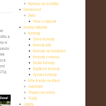
Matrace do postýlky
Domácnost
Úklid
Péče o nábytek
Drobný nábytek
ie
Komody
ilitu a
Černé komody
na ní
Komody bílé
luxusu
Komody na nožičkách
lek
Komody z masivu
 cca
Široké komody
erní
Šuplíkové komody
 STUL
Vysoké komody
Krby & koše na dřevo
Sekretáře
Stojany na noviny
Sleva!
Truhly
Jídelny