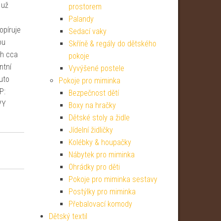
 už
prostorem
Palandy
opíruje
Sedací vaky
ou
Skříně & regály do dětského
ch cca
pokoje
ntní
Vyvýšené postele
uto
Pokoje pro miminka
P:
Bezpečnost dětí
VY
Boxy na hračky
Dětské stoly a židle
Jídelní židličky
Kolébky & houpačky
Nábytek pro miminka
Ohrádky pro děti
Pokoje pro miminka sestavy
Postýlky pro miminka
Přebalovací komody
Dětský textil