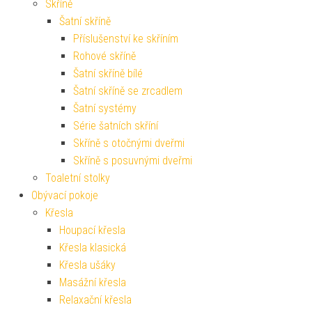
Skříně
Šatní skříně
Příslušenství ke skříním
Rohové skříně
Šatní skříně bílé
Šatní skříně se zrcadlem
Šatní systémy
Série šatních skříní
Skříně s otočnými dveřmi
Skříně s posuvnými dveřmi
Toaletní stolky
Obývací pokoje
Křesla
Houpací křesla
Křesla klasická
Křesla ušáky
Masážní křesla
Relaxační křesla