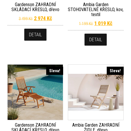
Gardenson ZAHRADNÍ
Ambia Garden
SKLÁDACÍ KŘESLO, dřevo
STOHOVATELNÉ KŘESLO, kov,
textil
Původní cena byla: 3 499 Kč.
Aktuální cena je: 2 974 Kč.
2 974
Kč
3 499
Kč
Původní cena byla
Aktuální 
1 019
Kč
1 199
Kč
DETAIL
DETAIL
Sleva!
Sleva!
Gardenson ZAHRADNÍ
Ambia Garden ZAHRADNÍ
SKLÁDACÍ KŘESLO, dřevo
ŽIDLE, dřevo