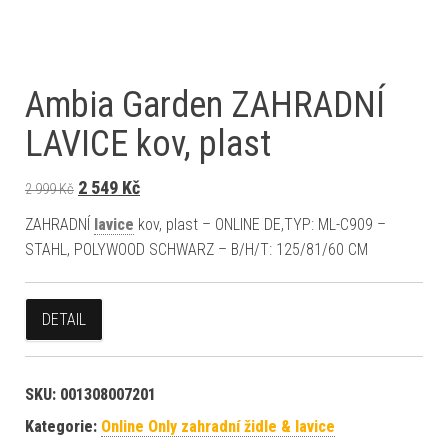
Ambia Garden ZAHRADNÍ
LAVICE kov, plast
Původní cena byla: 2 999 Kč.
Aktuální cena je: 2 549 Kč.
2 549
Kč
2 999
Kč
ZAHRADNÍ
lavice
kov, plast – ONLINE DE,TYP: ML-C909 –
STAHL, POLYWOOD SCHWARZ – B/H/T: 125/81/60 CM
DETAIL
SKU:
001308007201
Kategorie:
Online Only zahradní židle & lavice