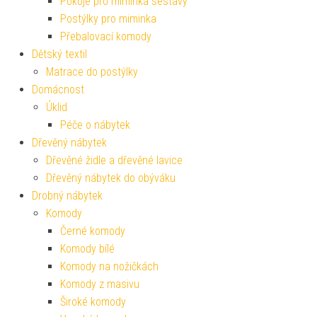
Pokoje pro miminka sestavy
Postýlky pro miminka
Přebalovací komody
Dětský textil
Matrace do postýlky
Domácnost
Úklid
Péče o nábytek
Dřevěný nábytek
Dřevěné židle a dřevěné lavice
Dřevěný nábytek do obýváku
Drobný nábytek
Komody
Černé komody
Komody bílé
Komody na nožičkách
Komody z masivu
Široké komody