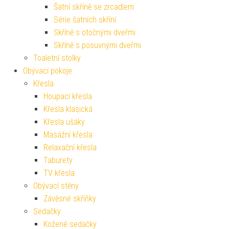
Šatní skříně se zrcadlem
Série šatních skříní
Skříně s otočnými dveřmi
Skříně s posuvnými dveřmi
Toaletní stolky
Obývací pokoje
Křesla
Houpací křesla
Křesla klasická
Křesla ušáky
Masážní křesla
Relaxační křesla
Taburety
TV křesla
Obývací stěny
Závěsné skříňky
Sedačky
Kožené sedačky