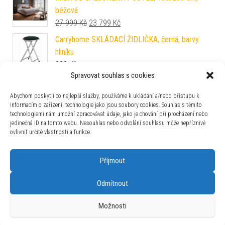
béžová
Původní cena byla: 27 999 Kč.
Aktuální cena je: 23 799 Kč.
27 999
Kč
23 799
Kč
Carryhome SKLÁDACÍ ŽIDLIČKA, černá, barvy
hliníku
239
Kč
Spravovat souhlas s cookies
Livetastic ŠATNA, 111/193/37 cm
Původní cena byla: 9 899 Kč.
Aktuální cena je: 8 414 Kč.
9 899
Kč
8 414
Kč
Abychom poskytli co nejlepší služby, používáme k ukládání a/nebo přístupu k
informacím o zařízení, technologie jako jsou soubory cookies. Souhlas s těmito
technologiemi nám umožní zpracovávat údaje, jako je chování při procházení nebo
Träumeland DĚTSKÁ MATRACE, 70/140 cm,
jedinečná ID na tomto webu. Nesouhlas nebo odvolání souhlasu může nepříznivě
Původní cena byla: 2 599 Kč.
Aktuální cena je: 1 923 Kč.
2 599
Kč
1 923
Kč
ovlivnit určité vlastnosti a funkce.
Příjmout
Odmítnout
Používáme WordPress (v češtině).
|
Šablona: Bulk Shop
| ACIT
Možnosti
s.r.o. Chodovská 228/3 Praha 4 IČ: 26454424