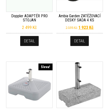
Doppler ADAPTÉR PRO
Ambia Garden ZATĚŽOVACÍ
STOJAN
DESKY SADA 4 KS
Původní cena byla
Aktuální 
2 499
Kč
1 923
Kč
2 599
Kč
DETAIL
DETAIL
Sleva!