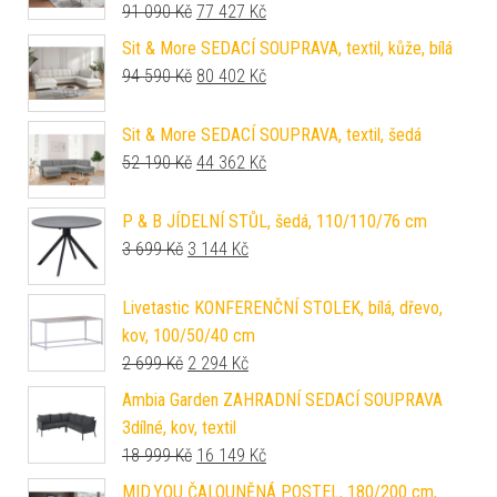
Původní cena byla: 91 090 Kč.
Aktuální cena je: 77 427 Kč.
91 090
Kč
77 427
Kč
Sit & More SEDACÍ SOUPRAVA, textil, kůže, bílá
Původní cena byla: 94 590 Kč.
Aktuální cena je: 80 402 Kč.
94 590
Kč
80 402
Kč
Sit & More SEDACÍ SOUPRAVA, textil, šedá
Původní cena byla: 52 190 Kč.
Aktuální cena je: 44 362 Kč.
52 190
Kč
44 362
Kč
P & B JÍDELNÍ STŮL, šedá, 110/110/76 cm
Původní cena byla: 3 699 Kč.
Aktuální cena je: 3 144 Kč.
3 699
Kč
3 144
Kč
Livetastic KONFERENČNÍ STOLEK, bílá, dřevo,
kov, 100/50/40 cm
Původní cena byla: 2 699 Kč.
Aktuální cena je: 2 294 Kč.
2 699
Kč
2 294
Kč
Ambia Garden ZAHRADNÍ SEDACÍ SOUPRAVA
3dílné, kov, textil
Původní cena byla: 18 999 Kč.
Aktuální cena je: 16 149 Kč.
18 999
Kč
16 149
Kč
MID.YOU ČALOUNĚNÁ POSTEL, 180/200 cm,