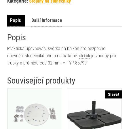
Kategorie:
Stojany na slunečníky
Popis
Další informace
Popis
Praktická upevňovací svorka na balkon pro bezpečné
upevnění slunečníků přímo na balkoně.
držák
je vhodný pro
trubky o průměru cca 32 mm. – TYP:85799
Související produkty
Sleva!