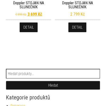
Doppler STOJAN NA
Doppler STOJAN NA
SLUNEČNÍK
SLUNEČNÍK
Původní cena byla: 4 999 Kč.
Aktuální cena je: 3 699 Kč.
3 699
Kč
2 799
Kč
4 999
Kč
DETAIL
DETAIL
Hledat:
Hledat
Kategorie produktů
Dekorace